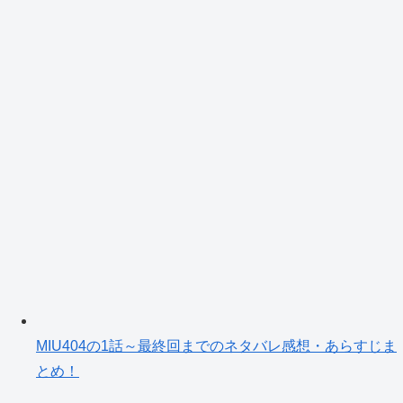
MIU404の1話～最終回までのネタバレ感想・あらすじま
とめ！