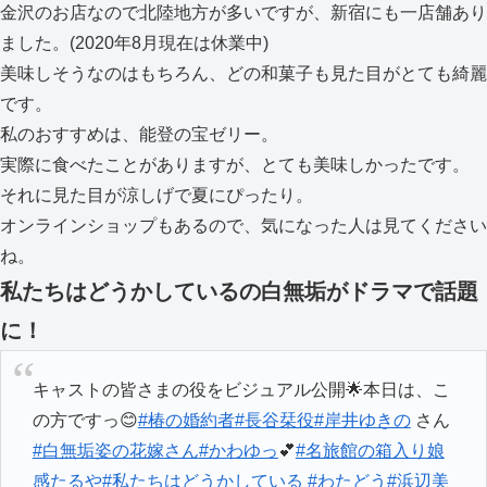
金沢のお店なので北陸地方が多いですが、新宿にも一店舗あり
ました。(2020年8月現在は休業中)
美味しそうなのはもちろん、どの和菓子も見た目がとても綺麗
です。
私のおすすめは、能登の宝ゼリー。
実際に食べたことがありますが、とても美味しかったです。
それに見た目が涼しげで夏にぴったり。
オンラインショップもあるので、気になった人は見てください
ね。
私たちはどうかしているの白無垢がドラマで話題
に！
キャストの皆さまの役をビジュアル公開🌟本日は、こ
の方ですっ😊
#椿の婚約者
#長谷栞役
#岸井ゆきの
さん
#白無垢姿の花嫁さん
#かわゆっ
💕
#名旅館の箱入り娘
感たるや
#私たちはどうかしている
#わたどう
#浜辺美