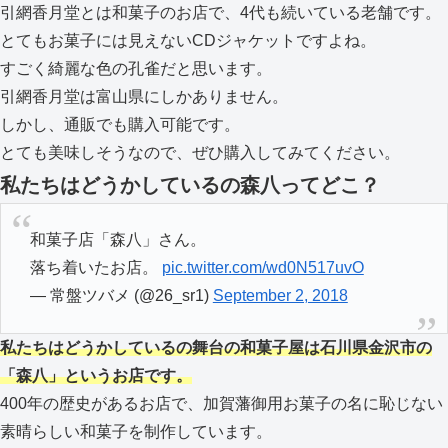
引網香月堂とは和菓子のお店で、4代も続いている老舗です。
とてもお菓子には見えないCDジャケットですよね。
すごく綺麗な色の孔雀だと思います。
引網香月堂は富山県にしかありません。
しかし、通販でも購入可能です。
とても美味しそうなので、ぜひ購入してみてください。
私たちはどうかしているの森八ってどこ？
和菓子店「森八」さん。
落ち着いたお店。
pic.twitter.com/wd0N517uvO
— 常盤ツバメ (@26_sr1)
September 2, 2018
私たちはどうかしているの舞台の和菓子屋は石川県金沢市の
「森八」というお店です。
400年の歴史があるお店で、加賀藩御用お菓子の名に恥じない
素晴らしい和菓子を制作しています。