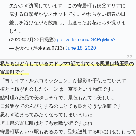
欠かさず訪問しています。この寄居町も秩父エリアに
属する自然豊かなスポットです。やわらかい初春の日
差しを浴びながら散策し、出逢ったお花たちを撮りま
した。
(2020年2月23日撮影)
pic.twitter.com/JS4PqMvfVs
— おかつ (@okatsu0713)
June 18, 2020
私たちはどうしているのドラマ1話で出てくる風景は埼玉県の
寄居町です。
「ヨリイフィルムコミッション」が撮影を手伝っています。
椿と七桜が再会したシーンは、京亭という旅館です。
鮎料理が絶品で美味しそうで、景色もとても美しい。
自然豊かでのんびりするのにとても良さそうな旅館です。
思わず泊まってみたくなってしまいました。
埼玉県の寄居町はとても素敵な街ですよね。
寄居町駅という駅もあるので、聖地巡礼する時にはぜひ行って