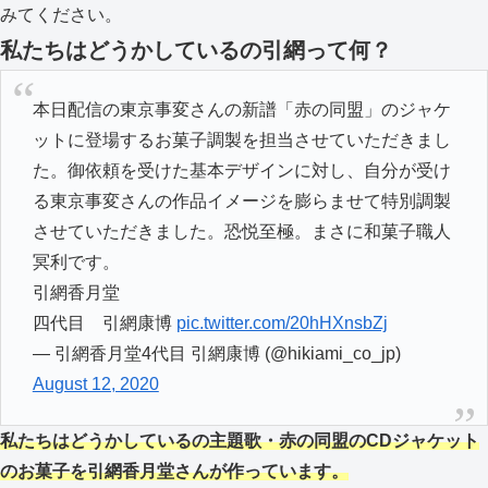
みてください。
私たちはどうかしているの引網って何？
本日配信の東京事変さんの新譜「赤の同盟」のジャケ
ットに登場するお菓子調製を担当させていただきまし
た。御依頼を受けた基本デザインに対し、自分が受け
る東京事変さんの作品イメージを膨らませて特別調製
させていただきました。恐悦至極。まさに和菓子職人
冥利です。
引網香月堂
四代目 引網康博
pic.twitter.com/20hHXnsbZj
— 引網香月堂4代目 引網康博 (@hikiami_co_jp)
August 12, 2020
私たちはどうかしているの主題歌・赤の同盟のCDジャケット
のお菓子を引網香月堂さんが作っています。