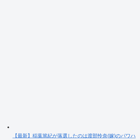
【最新】稲葉篤紀が落選したのは渡部怜奈(嫁)のパワハ