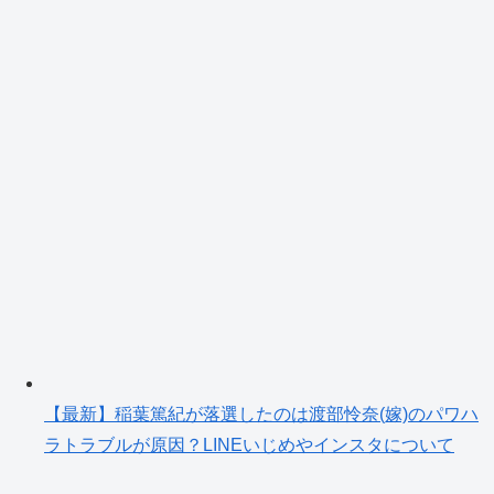
【最新】稲葉篤紀が落選したのは渡部怜奈(嫁)のパワハ
ラトラブルが原因？LINEいじめやインスタについて