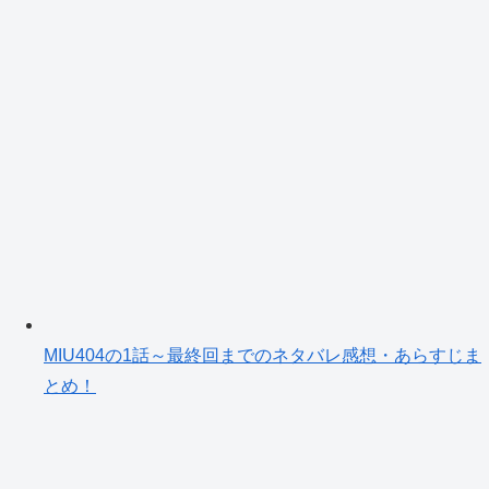
MIU404の1話～最終回までのネタバレ感想・あらすじま
とめ！