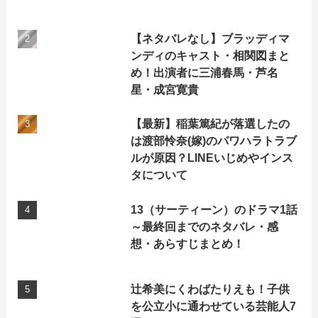
【ネタバレなし】ブラッディマ
ンディのキャスト・相関図まと
め！出演者に三浦春馬・芦名
星・成宮寛貴
【最新】稲葉篤紀が落選したの
は渡部怜奈(嫁)のパワハラトラブ
ルが原因？LINEいじめやインス
タについて
13（サーティーン）のドラマ1話
～最終回までのネタバレ・感
想・あらすじまとめ！
辻希美にくわばたりえも！子供
を公立小に通わせている芸能人7