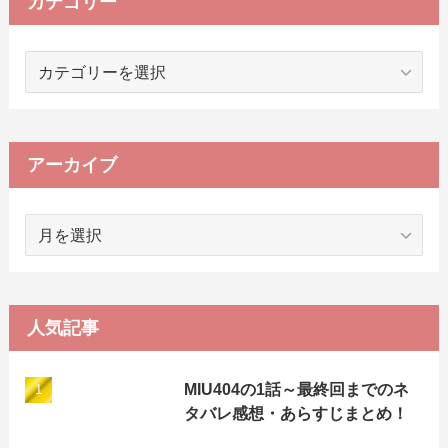
カテゴリー
カ
テ
ゴ
リ
ー
アーカイブ
ア
ー
カ
イ
ブ
人気記事
MIU404の1話～最終回までのネ
タバレ感想・あらすじまとめ！