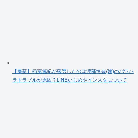
【最新】稲葉篤紀が落選したのは渡部怜奈(嫁)のパワハ
ラトラブルが原因？LINEいじめやインスタについて