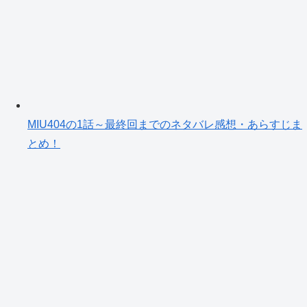
MIU404の1話～最終回までのネタバレ感想・あらすじま
とめ！