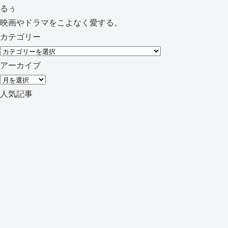
るぅ
映画やドラマをこよなく愛する。
カテゴリー
カ
テ
アーカイブ
ゴ
ア
リ
ー
人気記事
ー
カ
イ
ブ