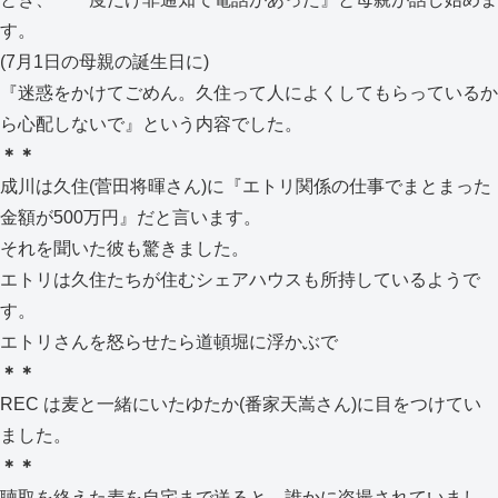
す。
(7月1日の母親の誕生日に)
『迷惑をかけてごめん。久住って人によくしてもらっているか
ら心配しないで』という内容でした。
＊＊
成川は久住(菅田将暉さん)に『エトリ関係の仕事でまとまった
金額が500万円』だと言います。
それを聞いた彼も驚きました。
エトリは久住たちが住むシェアハウスも所持しているようで
す。
エトリさんを怒らせたら道頓堀に浮かぶで
＊＊
REC は麦と一緒にいたゆたか(番家天嵩さん)に目をつけてい
ました。
＊＊
聴取を終えた麦を自宅まで送ると、誰かに盗撮されていまし