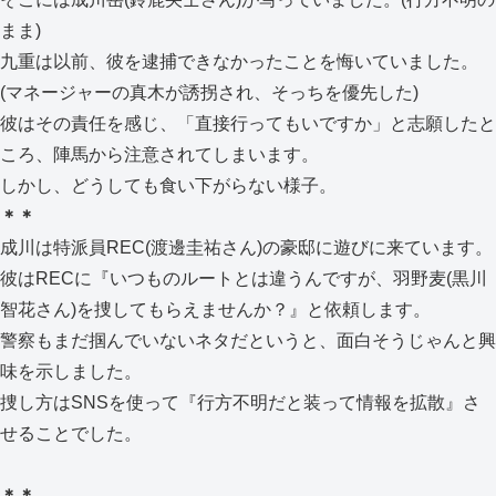
まま)
九重は以前、彼を逮捕できなかったことを悔いていました。
(マネージャーの真木が誘拐され、そっちを優先した)
彼はその責任を感じ、「直接行ってもいですか」と志願したと
ころ、陣馬から注意されてしまいます。
しかし、どうしても食い下がらない様子。
＊＊
成川は特派員REC(渡邊圭祐さん)の豪邸に遊びに来ています。
彼はRECに『いつものルートとは違うんですが、羽野麦(黒川
智花さん)を捜してもらえませんか？』と依頼します。
警察もまだ掴んでいないネタだというと、面白そうじゃんと興
味を示しました。
捜し方はSNSを使って『行方不明だと装って情報を拡散』さ
せることでした。
＊＊