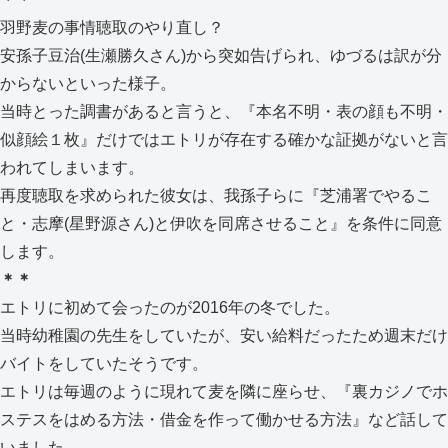
羽野麦の事情聴取のやり直し？
安孫子豆治(生瀬勝久さん)から突如告げられ、ゆづるは訳が分
からないといった様子。
当時とった調書があると言うと、『本名不明・表の顔も不明・
似顔絵１枚』だけではエトリが存在する確かな証拠がないと言
われてしまいます。
再度聴取を求められた彼女は、我孫子らに『芝浦署でやるこ
と・志摩(星野源さん)と伊吹を同席させること』を条件に同意
します。
＊＊
エトリに初めて会ったのが2016年の冬でした。
当時幼稚園の先生をしていたが、安い給料だったため週末だけ
バイトをしていたそうです。
エトリは毎週のように現れて麦を隣に座らせ、『裏カジノでホ
ステスをはめる方法・借金を作って働かせる方法』など話して
いました。