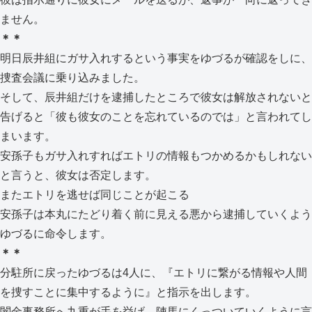
ません。
＊＊
明日辰井組にガサ入れするという事実をゆづるが確認をしに、
捜査会議に乗り込みました。
そして、辰井組だけを逮捕したところで彼女は解放されないと
告げると「彼も彼女のことを忘れているのでは」と言われてし
まいます。
安孫子もガサ入れすればエトリの情報もつかめるかもしれない
と言うと、彼女は否定します。
またエトリを逃せば同じことが起こる
安孫子は本丸にたどり着く前に見える悪から逮捕していくよう
ゆづるに命令します。
＊＊
分駐所に戻ったゆづるは4人に、『エトリに繋がる情報や人間
を捜すことに集中するように』と指示を出します。
闇金事務所へ九重が手を挙げ、陣馬にくっついていくように言