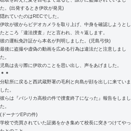
た。(出発するとき伊吹が発見)
隠れていたのはRECでした。
伊吹が彼からビデオカメラを取り上げ、中身を確認しようとし
たところ「違法捜査」だと言われ、渋々返します。
彼の運転免許証から本名が判明しました。(児島弓快)
最後に盗撮や虚偽の動画を広める行為は違法だと注意しまし
た。
児島は去り際に伊吹のことを思い出し、声をあげました。
＊＊
分駐所に戻ると西武蔵野署の毛利と向島が顔を出しに来ていま
した。
彼らは『バシリカ高校の件で捜査終了になった』報告をしまし
た。
(ドーナツEPの件)
学校で売買されていた証拠をかき集めて校長に突きつけてやっ
たとのこと。