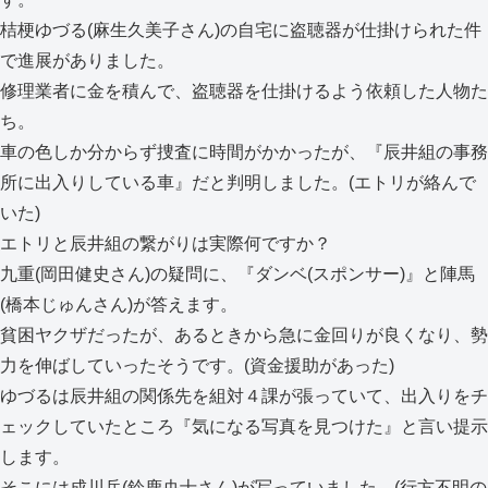
桔梗ゆづる(麻生久美子さん)の自宅に盗聴器が仕掛けられた件
で進展がありました。
修理業者に金を積んで、盗聴器を仕掛けるよう依頼した人物た
ち。
車の色しか分からず捜査に時間がかかったが、『辰井組の事務
所に出入りしている車』だと判明しました。(エトリが絡んで
いた)
エトリと辰井組の繋がりは実際何ですか？
九重(岡田健史さん)の疑問に、『ダンベ(スポンサー)』と陣馬
(橋本じゅんさん)が答えます。
貧困ヤクザだったが、あるときから急に金回りが良くなり、勢
力を伸ばしていったそうです。(資金援助があった)
ゆづるは辰井組の関係先を組対４課が張っていて、出入りをチ
ェックしていたところ『気になる写真を見つけた』と言い提示
します。
そこには成川岳(鈴鹿央士さん)が写っていました。(行方不明の