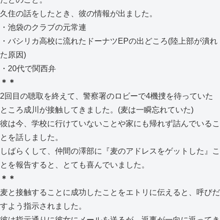
久住の話をしたとき、彼の情報が出ました。
・池袋のクラブの元常連
・バシリカ高校に流れたドーナツEPの出どころ(陸上部が潰れ
た原因)
・20代で関西弁
＊＊
2回目の聴取を終えて、警察署のロビーで4機捜を待っていた
ところ成川が接触してきました。(麦は一瞬忘れていた)
彼は今、学校に行けていないことや家にも帰れず詰んでいるこ
とを話しました。
しばらくして、仲間の澤部に『麦のアドレスをゲットした』こ
とを報告すると、とても喜んでいました。
＊＊
麦と接触することに成功したことをエトリに伝えると、呼びだ
すよう指示されました。
彼は指示通りに彼女にメールを送るが、返事が一向に返ってき