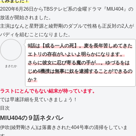
てみました！
2020年6月26日からTBSテレビ系の金曜ドラマ『MIU404』の
放送が開始されました。
主演はなんと星野源と綾野剛のダブルで性格も正反対の2人が
バディを組むことになりました。
9話は【或る一人の死】。麦を長年苦しめてきた
エトリの存在がいよいよ明らかになります。
さらに彼女に忍び寄る魔の手が…。ゆづるをは
まさたか
じめ4機捜は無事に奴を逮捕することができるの
か？
ラストにとんでもない結末が待っています。
では早速詳細を見ていきましょう！
目次
MIU404の９話ネタバレ
伊吹(綾野剛さん)は落書きされた404号車の清掃をしていま
す。