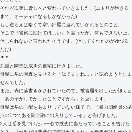
それが次第に脅しへと変わっていきました。(エトリが飽きる
まで、オモチャになるしかなかった)
もし逆らえば暗くて寒い部屋に連れていかれるとのこと。
そこで『警察に助けてほしい』と言ったが、何もできない上、
信じられないと言われたそうです。(信じてくれたのがゆづる
だけ)
＊＊
九重と陣馬は成川の自宅に行きました。
母親に岳の写真を見せると「似てますね…」と認めようとしま
せんでした。
また、表に落書きがされていたので、被害届を出したか訊くと
「あの子がしでかしたことですから」と返します。
母親は岳の心配をあまりしていない様子で、『暴力団組員の拠
点の1つである闇金融に出入りしている』と告げました。
2人は岳を見つけたい一心で捜査に当たっていることを告げた
とき、『一度だけ非通知で電話があった』と母親が話し始めま