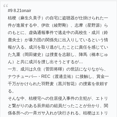
#9 8.21onair
桔梗（麻生久美子）の自宅に盗聴器が仕掛けられた一
件が進展する中、伊吹（綾野剛）、志摩（星野源）ら
のもとに、虚偽通報事件で逃走中の高校生・成川（鈴
鹿央士）が暴力団の関係先に出入りしているという情
報が入る。成川を取り逃がしたことに責任を感じてい
た九重（岡田健史）は捜査を志願し、陣馬（橋本じゅ
ん）と共に成川を捜し出そうとするが…
一方、成川は久住（菅田将暉）の世話になりながら、
ナウチューバ―・REC（渡邊圭祐）に接触し、賞金一
千万がかけられた羽野麦（黒川智花）の捜索を依頼す
る。
そんな中、桔梗宅への住居侵入事件の主犯が、エトリ
と繋がりのある辰井組の組員だったことが分かり、関
係各所への一斉ガサ入れが決行される。桔梗はエトリ