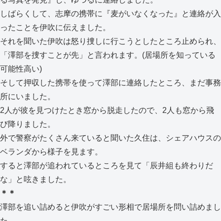
しばらくして、志摩の携帯に『麦がいなくなった』と連絡が入
ったことを伊吹に伝えました。
それを聞いた伊吹は怒り捜しに行こうとしたところ止められ、
「澤部を捜すことが先」と言われます。(居場所を知っている
可能性高い)
そして押収した携帯を使って澤部に連絡したところ、まだ事務
所にいました。
2人が彼を見つけたとき窓から脱走したので、2人も窓から飛
び降りました。
外で警察がたくさん来ていると聞いた久住は、シェアハウスの
ベランダから様子を見ます。
すると澤部が追われているところを見て「辰井組も終わりだ
な」と呟きました。
＊＊
澤部を追い詰めると伊吹がすごい形相で居場所を問い詰めまし
た。