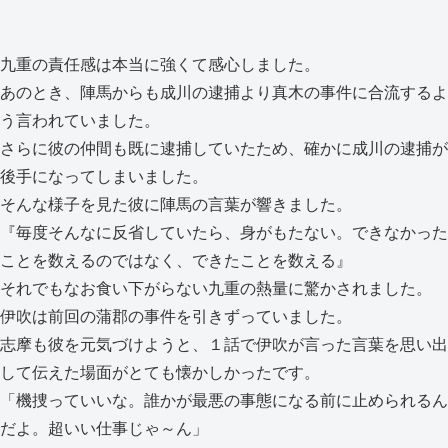
九重の責任感は本当に強くて感心しました。
あのとき、陣馬からも成川の逮捕より真木の事件に合流するよ
う言われていました。
さらに彼の仲間も既に逮捕していたため、確かに成川の逮捕が
後手になってしまいました。
そんな様子を見た彼に陣馬の言葉が響きました。
『毎度そんなに反省していたら、身がもたない。できなかった
ことを数えるのではなく、できたことを数える』
それでもなお食い下がらない九重の熱量に驚かされました。
伊吹は前回の蒲郡の事件を引きずっていました。
志摩も彼を元気づけようと、１話で伊吹が言った言葉を思い出
して伝えた場面がとても懐かしかったです。
「機捜っていいな。誰かが最悪の事態になる前に止められるん
だよ。超いい仕事じゃ～ん」