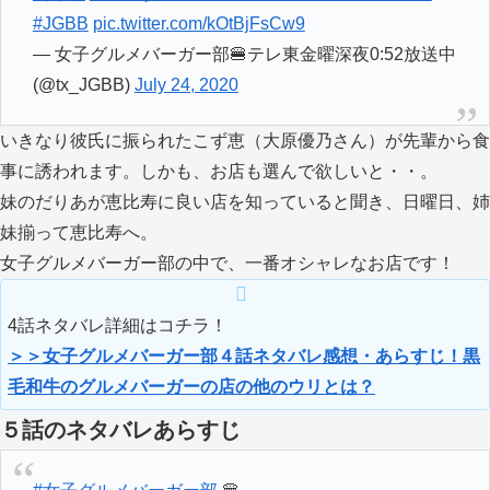
#JGBB
pic.twitter.com/kOtBjFsCw9
— 女子グルメバーガー部🍔テレ東金曜深夜0:52放送中
(@tx_JGBB)
July 24, 2020
いきなり彼氏に振られたこず恵（大原優乃さん）が先輩から食
事に誘われます。しかも、お店も選んで欲しいと・・。
妹のだりあが恵比寿に良い店を知っていると聞き、日曜日、姉
妹揃って恵比寿へ。
女子グルメバーガー部の中で、一番オシャレなお店です！
4話ネタバレ詳細はコチラ！
＞＞女子グルメバーガー部４話ネタバレ感想・あらすじ！黒
毛和牛のグルメバーガーの店の他のウリとは？
５話のネタバレあらすじ