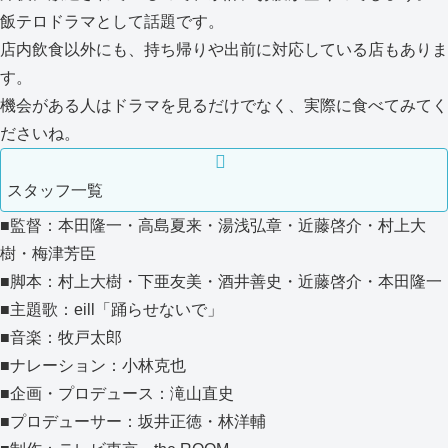
飯テロドラマとして話題です。
店内飲食以外にも、持ち帰りや出前に対応している店もありま
す。
機会がある人はドラマを見るだけでなく、実際に食べてみてく
ださいね。
スタッフ一覧
■監督：本田隆一・高島夏来・湯浅弘章・近藤啓介・村上大
樹・梅津芳臣
■脚本：村上大樹・下亜友美・酒井善史・近藤啓介・本田隆一
■主題歌：eill「踊らせないで」
■音楽：牧戸太郎
■ナレーション：小林克也
■企画・プロデュース：滝山直史
■プロデューサー：坂井正徳・林洋輔