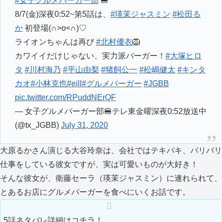
#女子グルメバーガー部
🍔
8/7(金)深夜0:52~第5話は、
#瑛茉ジャスミン
#松田る
か
初登場(∩˃o˂∩)♡
ライオンちゃんは再び
#北村優衣
🦁
カワイイだけじゃない、実力派バーガー！
#大塚ヒロ
タ
#川村海乃
#平山由梨
#猪飼公一
#松嶋健太
#キンタ
カオ
#小林克也
#eill
#グルメバーガー
#JGBB
pic.twitter.com/RPuddNErQF
— 女子グルメバーガー部🍔テレ東金曜深夜0:52放送中
(@tx_JGBB)
July 31, 2020
大原るかさん演じる大谷玲奈は、会社ではテキパキ、バリバリ
仕事をしている彼女ですが、実は可愛いものが大好き！
そんな彼女が、衛藤セーラ（瑛茉ジャスミン）に連れられて、
とあるお店にグルメバーガーを食べにいくお話です。
5話ネタバレ詳細はコチラ！