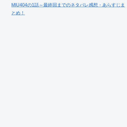
MIU404の1話～最終回までのネタバレ感想・あらすじま
とめ！