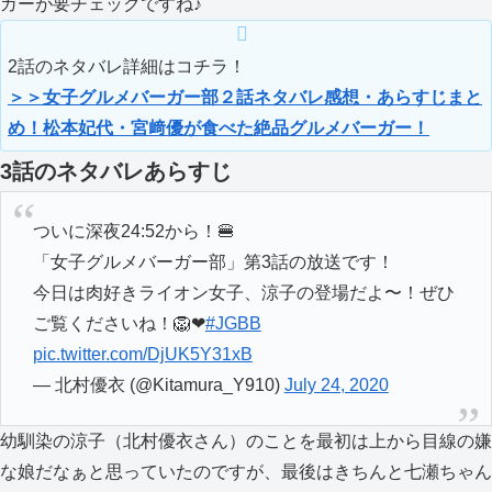
ガーが要チェックですね♪
2話のネタバレ詳細はコチラ！
＞＞女子グルメバーガー部２話ネタバレ感想・あらすじまと
め！松本妃代・宮﨑優が食べた絶品グルメバーガー！
3話のネタバレあらすじ
ついに深夜24:52から！🍔
「女子グルメバーガー部」第3話の放送です！
今日は肉好きライオン女子、涼子の登場だよ〜！ぜひ
ご覧くださいね！🦁❤︎
#JGBB
pic.twitter.com/DjUK5Y31xB
— 北村優衣 (@Kitamura_Y910)
July 24, 2020
幼馴染の涼子（北村優衣さん）のことを最初は上から目線の嫌
な娘だなぁと思っていたのですが、最後はきちんと七瀬ちゃん