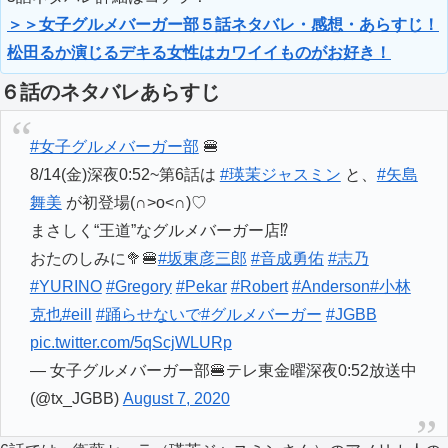
＞＞女子グルメバーガー部５話ネタバレ・感想・あらすじ！
松田るか演じるデキる女性はカワイイものがお好き！
６話のネタバレあらすじ
#女子グルメバーガー部
🍔
8/14(金)深夜0:52~第6話は
#瑛茉ジャスミン
と、
#矢島
舞美
が初登場(∩˃o˂∩)♡
まさしく“王道”なグルメバーガー店⁉︎
おたのしみに🥦🍔
#坂東彦三郎
#音成勇佑
#志乃
#YURINO
#Gregory
#Pekar
#Robert
#Anderson
#小林
克也
#eill
#踊らせないで
#グルメバーガー
#JGBB
pic.twitter.com/5qScjWLURp
— 女子グルメバーガー部🍔テレ東金曜深夜0:52放送中
(@tx_JGBB)
August 7, 2020