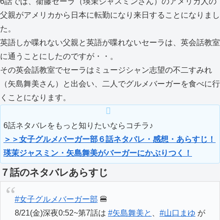
6話では、衞藤セーラ（瑛茉ジャスミンさん）のアメリカ人の
父親がアメリカから日本に転勤になり来日することになりまし
た。
英語しか喋れない父親と英語が喋れないセーラは、英会話教室
に通うことにしたのですが・・。
その英会話教室でセーラはミュージシャン志望の不二すみれ
（矢島舞美さん）と出会い、二人でグルメバーガーを食べに行
くことになります。
6話ネタバレをもっと知りたいならコチラ♪
＞＞女子グルメバーガー部６話ネタバレ・感想・あらすじ！
瑛茉ジャスミン・矢島舞美がバーガーにかぶりつく！
７話のネタバレあらすじ
#女子グルメバーガー部
🍔
8/21(金)深夜0:52~第7話は
#矢島舞美と
、
#山口まゆ
が