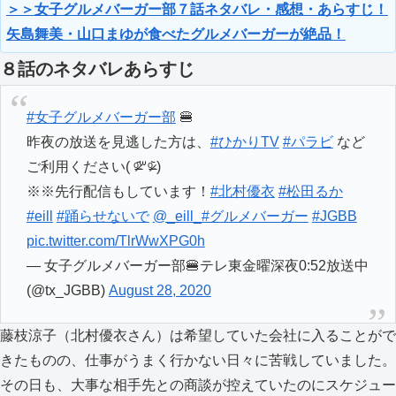
＞＞女子グルメバーガー部７話ネタバレ・感想・あらすじ！
矢島舞美・山口まゆが食べたグルメバーガーが絶品！
８話のネタバレあらすじ
#女子グルメバーガー部
🍔
昨夜の放送を見逃した方は、
#ひかりTV
#パラビ
など
ご利用ください( ᵒ̴̶̷᷄꒳ᵒ̴̶̷᷅ )
※※先行配信もしています！
#北村優衣
#松田るか
#eill
#踊らせないで
@_eill_
#グルメバーガー
#JGBB
pic.twitter.com/TlrWwXPG0h
— 女子グルメバーガー部🍔テレ東金曜深夜0:52放送中
(@tx_JGBB)
August 28, 2020
藤枝涼子（北村優衣さん）は希望していた会社に入ることがで
きたものの、仕事がうまく行かない日々に苦戦していました。
その日も、大事な相手先との商談が控えていたのにスケジュー