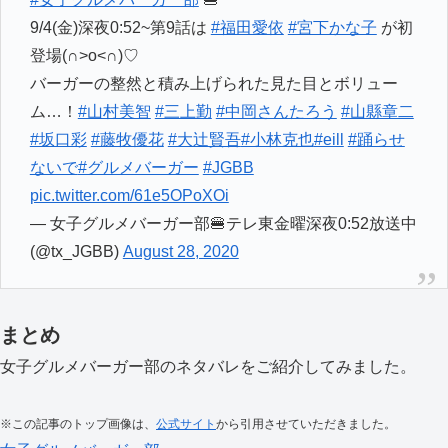
9/4(金)深夜0:52~第9話は
#福田愛依
#宮下かな子
が初
登場(∩˃o˂∩)♡
バーガーの整然と積み上げられた見た目とボリュー
ム…！
#山村美智
#三上勤
#中岡さんたろう
#山縣章二
#坂口彩
#藤牧優花
#大辻賢吾
#小林克也
#eill
#踊らせ
ないで
#グルメバーガー
#JGBB
pic.twitter.com/61e5OPoXOi
— 女子グルメバーガー部🍔テレ東金曜深夜0:52放送中
(@tx_JGBB)
August 28, 2020
まとめ
女子グルメバーガー部のネタバレをご紹介してみました。
※この記事のトップ画像は、
公式サイト
から引用させていただきました。