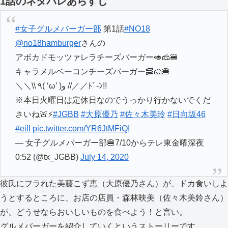
1話のネタバレあらすじ
#女子グルメバーガー部
第1話
#NO18
@no18hamburger
さんの
アボカドモッツァレラチーズバーガー🥑🧀🍔
キャラメルベーコンチーズバーガー🥓🧀🍔
＼＼\\ ٩( ‘ω’ )و //／／ﾄﾞ-ﾝ!!
※本日火曜日は定休日なのでうっかり行かないでくだ
さいね🚨⚡
#JGBB
#大原優乃
#佐々木美玲
#日向坂46
#eill
pic.twitter.com/YR6JtMFiQI
— 女子グルメバーガー部🍔7/10からテレ東金曜深夜
0:52 (@tx_JGBB)
July 14, 2020
彼氏にフラれた美藤こず恵（大原優乃さん）が、ドカ食いしよ
うとするところに、お店の店員・森林映美（佐々木美鈴さん）
が、どうせならおいしいものを食べよう！と言い。
グルメバーガーを紹介していくというストーリーです。