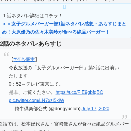
１話ネタバレ詳細はコチラ！
＞＞女子グルメバーガー部1話ネタバレ感想・あらすじまと
め！大原優乃の佐々木美玲が食べる絶品バーガー！
2話のネタバレあらすじ
【
#河合優実
】
今夜放送の「女子グルメバーガー部」第2話に出演い
たします。
0：52～テレビ東京にて。
是非、ご覧ください。
https://t.co/FIE9gbfqBO
pic.twitter.com/LN7xzl5kiW
— 鈍牛倶楽部公式 (@dongyuclub)
July 17, 2020
2話では、松本妃代さん・宮﨑優さんが食べた絶品グルメバー