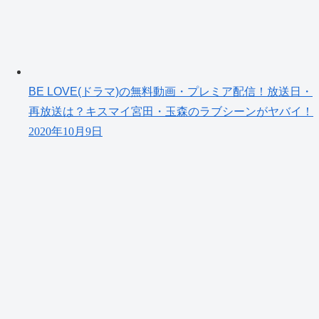
BE LOVE(ドラマ)の無料動画・プレミア配信！放送日・
再放送は？キスマイ宮田・玉森のラブシーンがヤバイ！
2020年10月9日