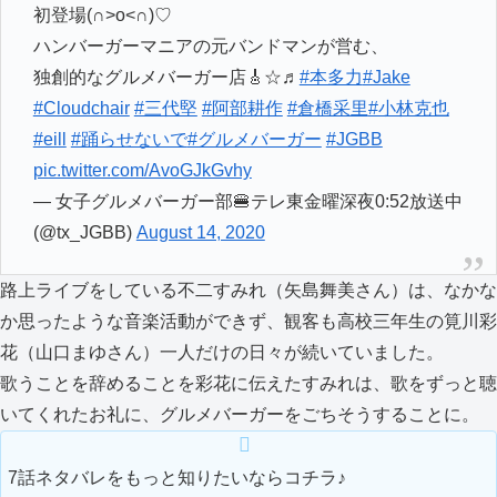
初登場(∩˃o˂∩)♡
ハンバーガーマニアの元バンドマンが営む、
独創的なグルメバーガー店🎸☆♬
#本多力
#Jake
#Cloudchair
#三代堅
#阿部耕作
#倉橋采里
#小林克也
#eill
#踊らせないで
#グルメバーガー
#JGBB
pic.twitter.com/AvoGJkGvhy
— 女子グルメバーガー部🍔テレ東金曜深夜0:52放送中
(@tx_JGBB)
August 14, 2020
路上ライブをしている不二すみれ（矢島舞美さん）は、なかな
か思ったような音楽活動ができず、観客も高校三年生の筧川彩
花（山口まゆさん）一人だけの日々が続いていました。
歌うことを辞めることを彩花に伝えたすみれは、歌をずっと聴
いてくれたお礼に、グルメバーガーをごちそうすることに。
7話ネタバレをもっと知りたいならコチラ♪