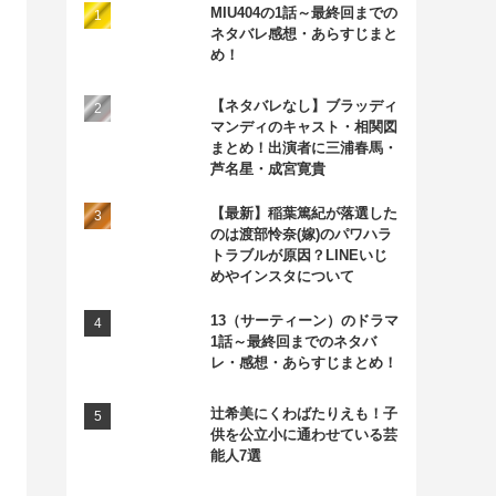
MIU404の1話～最終回までの
ネタバレ感想・あらすじまと
め！
【ネタバレなし】ブラッディ
マンディのキャスト・相関図
まとめ！出演者に三浦春馬・
芦名星・成宮寛貴
【最新】稲葉篤紀が落選した
のは渡部怜奈(嫁)のパワハラ
トラブルが原因？LINEいじ
めやインスタについて
13（サーティーン）のドラマ
1話～最終回までのネタバ
レ・感想・あらすじまとめ！
辻希美にくわばたりえも！子
供を公立小に通わせている芸
能人7選