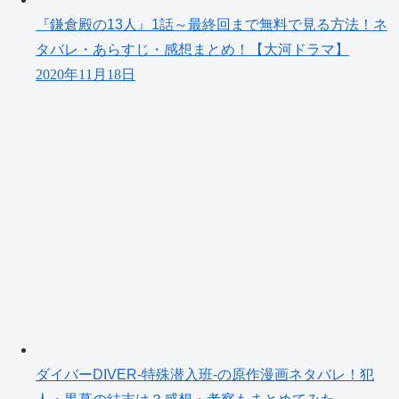
『鎌倉殿の13人』1話～最終回まで無料で見る方法！ネ
タバレ・あらすじ・感想まとめ！【大河ドラマ】
2020年11月18日
ダイバーDIVER-特殊潜入班-の原作漫画ネタバレ！犯