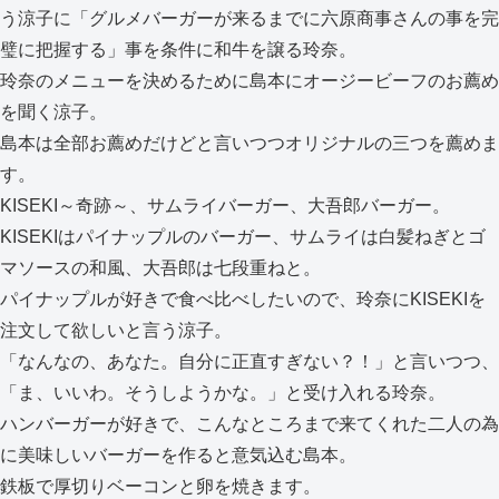
う涼子に「グルメバーガーが来るまでに六原商事さんの事を完
璧に把握する」事を条件に和牛を譲る玲奈。
玲奈のメニューを決めるために島本にオージービーフのお薦め
を聞く涼子。
島本は全部お薦めだけどと言いつつオリジナルの三つを薦めま
す。
KISEKI～奇跡～、サムライバーガー、大吾郎バーガー。
KISEKIはパイナップルのバーガー、サムライは白髪ねぎとゴ
マソースの和風、大吾郎は七段重ねと。
パイナップルが好きで食べ比べしたいので、玲奈にKISEKIを
注文して欲しいと言う涼子。
「なんなの、あなた。自分に正直すぎない？！」と言いつつ、
「ま、いいわ。そうしようかな。」と受け入れる玲奈。
ハンバーガーが好きで、こんなところまで来てくれた二人の為
に美味しいバーガーを作ると意気込む島本。
鉄板で厚切りベーコンと卵を焼きます。