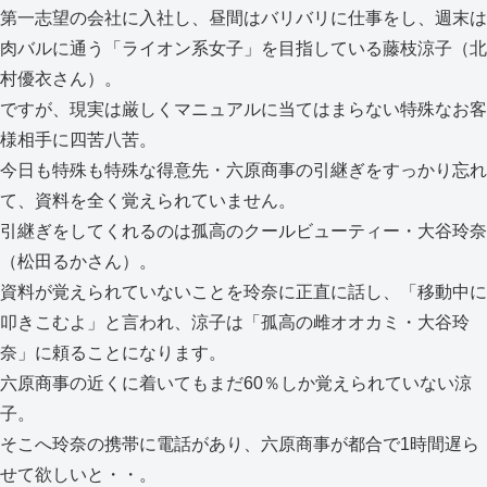
第一志望の会社に入社し、昼間はバリバリに仕事をし、週末は
肉バルに通う「ライオン系女子」を目指している藤枝涼子（北
村優衣さん）。
ですが、現実は厳しくマニュアルに当てはまらない特殊なお客
様相手に四苦八苦。
今日も特殊も特殊な得意先・六原商事の引継ぎをすっかり忘れ
て、資料を全く覚えられていません。
引継ぎをしてくれるのは孤高のクールビューティー・大谷玲奈
（松田るかさん）。
資料が覚えられていないことを玲奈に正直に話し、「移動中に
叩きこむよ」と言われ、涼子は「孤高の雌オオカミ・大谷玲
奈」に頼ることになります。
六原商事の近くに着いてもまだ60％しか覚えられていない涼
子。
そこへ玲奈の携帯に電話があり、六原商事が都合で1時間遅ら
せて欲しいと・・。