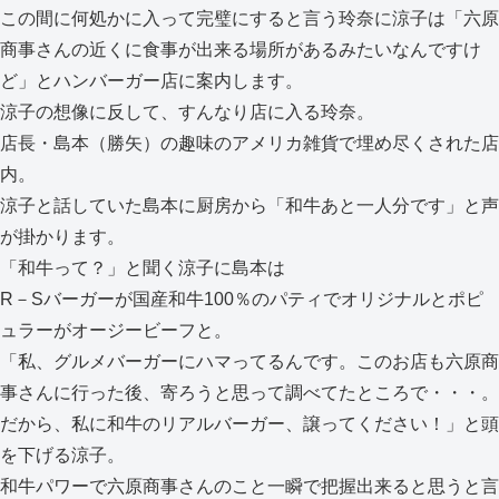
この間に何処かに入って完璧にすると言う玲奈に涼子は「六原
商事さんの近くに食事が出来る場所があるみたいなんですけ
ど」とハンバーガー店に案内します。
涼子の想像に反して、すんなり店に入る玲奈。
店長・島本（勝矢）の趣味のアメリカ雑貨で埋め尽くされた店
内。
涼子と話していた島本に厨房から「和牛あと一人分です」と声
が掛かります。
「和牛って？」と聞く涼子に島本は
R－Sバーガーが国産和牛100％のパティでオリジナルとポピ
ュラーがオージービーフと。
「私、グルメバーガーにハマってるんです。このお店も六原商
事さんに行った後、寄ろうと思って調べてたところで・・・。
だから、私に和牛のリアルバーガー、譲ってください！」と頭
を下げる涼子。
和牛パワーで六原商事さんのこと一瞬で把握出来ると思うと言