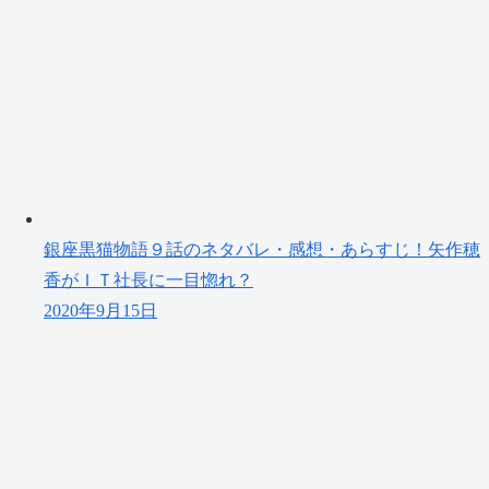
銀座黒猫物語９話のネタバレ・感想・あらすじ！矢作穂
香がＩＴ社長に一目惚れ？
2020年9月15日