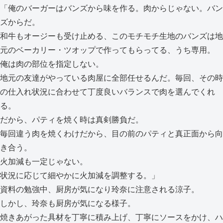
「俺のバーガーはバンズから味を作る。肉からじゃない。バン
ズからだ。
和牛もオージーも受け止める、このモチモチ生地のバンズは地
元のベーカリー・ツオップで作ってもらってる、うち専用。
俺は肉の部位を指定しない。
地元の友達がやっている肉屋に全部任せるんだ。毎回、その時
の仕入れ状況に合わせて丁度良いバランスで肉を選んでくれ
る。
だから、パティを焼く時は真剣勝負だ。
毎回違う肉を焼くわけだから、目の前のパティと真正面から向
き合う。
火加減も一定じゃない。
状況に応じて細やかに火加減を調整する。」
資料の勉強中、厨房が気になり玲奈に注意される涼子。
しかし、玲奈も厨房が気になる様子。
焼きあがった具材を丁寧に積み上げ、丁寧にソースをかけ、ハ