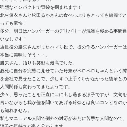
強烈なインパクトで胃袋を掴まれます！
北村優衣さんと松田るかさんの食べっぷりもとっても綺麗でと
っても豪快！
多分、明日はハンバーガーのデリバリーが混雑を極める事間違
いなしです！
店長役の勝矢さんがまたハマり役で、彼の作るハンバーガーは
本当に美味しそう・・。
勝矢さん、語りも笑顔も最高でした。
必死に自分を完璧に見せていた玲奈がペロペロちゃんという隙
を会社で見せたことで、少しずつ上手くいかなかった後輩との
人間関係も変わってきたようです。
少々、思ったことを正直に口に出し過ぎる涼子ですが、文句を
言いながらも我が儘を聞いてあげる玲奈とは良いコンビなのか
も知れません。
私もマニュアル人間で例外の対応が未だに苦手な人間なので、
涼子の気持ちが良く分かります。