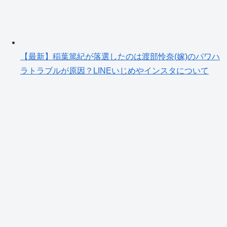
【最新】稲葉篤紀が落選したのは渡部怜奈(嫁)のパワハ
ラトラブルが原因？LINEいじめやインスタについて