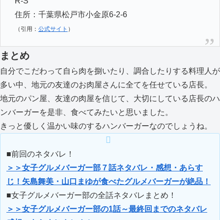
R-S
住所：千葉県松戸市小金原6-2-6
（引用：
公式サイト
）
まとめ
自分でこだわって自ら肉を捌いたり、調合したりする料理人が
多い中、地元の友達のお肉屋さんに全てを任せている店長。
地元のパン屋、友達の肉屋を信じて、大切にしている店長のハ
ンバーガーを是非、食べてみたいと思いました。
きっと優しく温かい味のするハンバーガーなのでしょうね。
■前回のネタバレ！
＞＞女子グルメバーガー部７話ネタバレ・感想・あらす
じ！矢島舞美・山口まゆが食べたグルメバーガーが絶品！
■女子グルメバーガー部の全話ネタバレまとめ！
＞＞女子グルメバーガー部の1話～最終回までのネタバレ