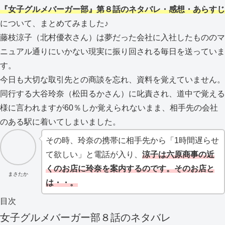
『女子グルメバーガー部』第８
話のネタバレ・感想・あらすじ
について、まとめてみました♪
藤枝涼子（北村優衣さん）は夢だった会社に入社したもののマ
ニュアル通りにいかない現実に振り回される毎日を送っていま
す。
今日も大切な取引先との商談を忘れ、資料を覚えていません。
同行する大谷玲奈（松田るかさん）に叱責され、道中で覚える
様に言われますが60％しか覚えられないまま、相手先の会社
のある駅に着いてしまいました。
その時、玲奈の携帯に相手先から「1時間遅らせ
て欲しい」と電話が入り、
涼子は六原商事の近
くのお店に玲奈を案内するのです。そのお店と
まさたか
は・・。
目次
女子グルメバーガー部８
話のネタバレ