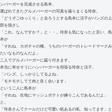
ンバーガーを完成させる島本。
運ばれてきたグルメバーガーの写真を撮りまくる玲奈。
「どうぞごゆっくり」と去ろうとする島本に涼子がバンズの上
部を指さし
「これ、なんですか？」と・・。玲奈も気になったと言い、島
本が
「それね、カボチャの種。うちのバーガーのトレードマークみ
たいなものなんだよ」
二人でグルメバーガーに齧り付きます。
本当に幸せそうにハンバーガーを頬張る玲奈と涼子。
「バンズ、しっかりしてるよね」
「モチモチしてて肉と良く合います」
という二人に島本が
「それね、生地にマッシュポテトが練りこんであるんだよ」
と。
「玲奈さんてクールだけど可愛い処あるの私、知ってます」と