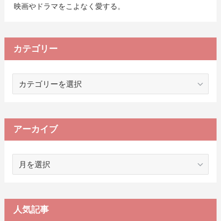
映画やドラマをこよなく愛する。
カテゴリー
カ
テ
ゴ
リ
ー
アーカイブ
ア
ー
カ
イ
ブ
人気記事