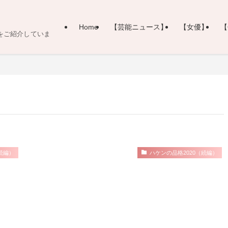
Home
【芸能ニュース】
【女優】
【
をご紹介していま
続編）
ハケンの品格2020（続編）