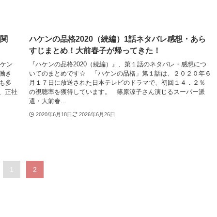
相関
ハケンの品格2020（続編）1話ネタバレ感想・あら
すじまとめ！大前春子が帰ってきた！
ハケン
『ハケンの品格2020（続編）』、第１話のネタバレ・感想につ
働き
いてのまとめです☆ 「ハケンの品格」第１話は、２０２０年６
も多
月１７日に放送された日本テレビのドラマで、初回１４．２％
、正社
の視聴率を獲得しています。 篠原涼子さん演じるスーパー派
遣・大前春...
2020年6月18日
2026年6月26日
1
2