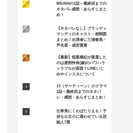
MIU404の1話～最終回までの
ネタバレ感想・あらすじまと
め！
【ネタバレなし】ブラッディ
マンディのキャスト・相関図
まとめ！出演者に三浦春馬・
芦名星・成宮寛貴
【最新】稲葉篤紀が落選した
のは渡部怜奈(嫁)のパワハラ
トラブルが原因？LINEいじ
めやインスタについて
13（サーティーン）のドラマ
1話～最終回までのネタバ
レ・感想・あらすじまとめ！
辻希美にくわばたりえも！子
供を公立小に通わせている芸
能人7選