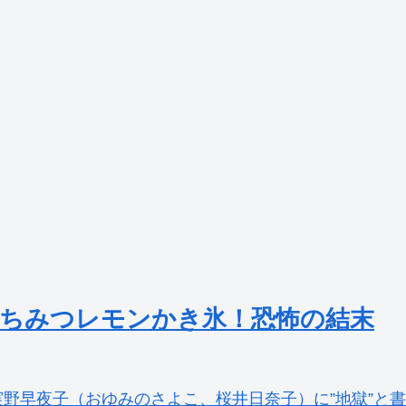
ちみつレモンかき氷！恐怖の結末
野早夜子（おゆみのさよこ、桜井日奈子）に”地獄”と書