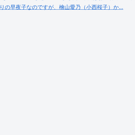
りの早夜子なのですが、檜山愛乃（小西桜子）か...