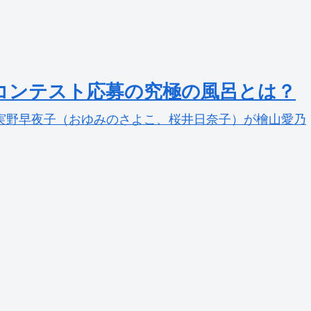
コンテスト応募の究極の風呂とは？
生実野早夜子（おゆみのさよこ、桜井日奈子）が檜山愛乃