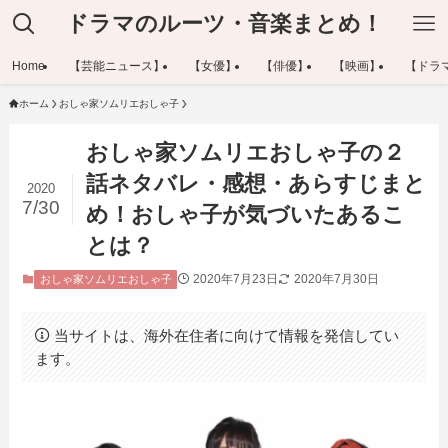
ドラマのルーツ・音楽まとめ！
Home
【芸能ニュース】
【女優】
【俳優】
【映画】
【ドラ
ホーム
おしゃ家ソムリエおしゃ子
おしゃ家ソムリエおしゃ子の２
話ネタバレ・感想・あらすじまと
2020
7/30
め！おしゃ子が気づいたあるこ
とは？
2020年7月23日
2020年7月30日
おしゃ家ソムリエおしゃ子
当サイトは、海外在住者に向けて情報を発信してい
ます。