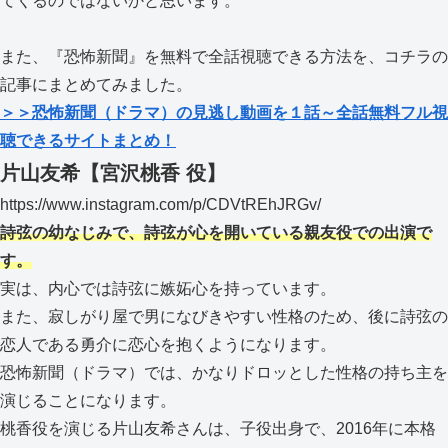
てくるのではないかと思います。
また、『恐怖新聞』を無料で全話視聴できる方法を、コチラの
記事にまとめてみました。
＞＞恐怖新聞（ドラマ）の見逃し動画を１話～全話無料フル視
聴できるサイトまとめ！
片山友希【宮沢桃香 役】
https://www.instagram.com/p/CDVtREhJRGv/
詩弦の幼なじみで、詩弦が心を開いている親友役での出演で
す。
実は、内心では詩弦に嫉妬心を持っています。
また、寂しがり屋で男になびきやすい性格のため、後に詩弦の
恋人である勇介に恋心を抱くようになります。
恐怖新聞（ドラマ）では、かなりドロッとした性格の持ち主を
演じることになります。
桃香役を演じる片山友希さんは、子役出身で、2016年に本格