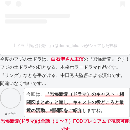
土ドラ『顔だけ先生』(@dodra_tokaitv)がシェアした投稿
今度のフジの土ドラは、
白石聖さん主演
の『恐怖新聞』です！
フジの土ドラ枠の初となる、本格ホラードラマ作品です。
『リング』などを手がける、中田秀夫監督による演出です。
間違いなく怖いです…
今回は、
『恐怖新聞（ドラマ）のキャスト・相
関図まとめ』と題し、キャストの役どころと最
近の活動、相関図をご紹介
しますね。
まさたか
恐怖新聞(ドラマ)は全話（１〜７）FODプレミアムで視聴可能
です