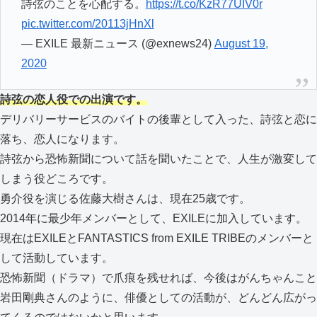
詩弦のことを心配する。
https://t.co/KzR77UIV0r
pic.twitter.com/20113jHnXl
— EXILE 最新ニュース (@exnews24)
August 19,
2020
詩弦の恋人役での出演です。
デリバリーサービスのバイトの後輩として入った、詩弦と恋に
落ち、恋人になります。
詩弦から恐怖新聞について話を聞いたことで、人生が激変して
しまう役どころです。
勇介役を演じる佐藤大樹さんは、現在25歳です。
2014年に最少年メンバーとして、EXILEに加入しています。
現在はEXILEとFANTASTICS from EXILE TRIBEのメンバーと
して活動しています。
恐怖新聞（ドラマ）で爪痕を残せれば、今後はがんちゃんこと
岩田剛典さんのように、俳優としての活動が、どんどん広がっ