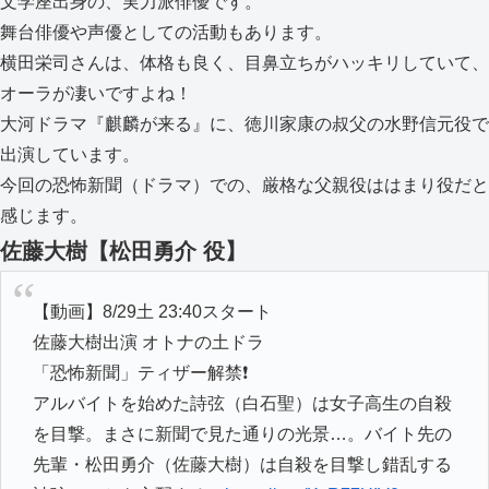
文学座出身の、実力派俳優です。
舞台俳優や声優としての活動もあります。
横田栄司さんは、体格も良く、目鼻立ちがハッキリしていて、
オーラが凄いですよね！
大河ドラマ『麒麟が来る』に、徳川家康の叔父の水野信元役で
出演しています。
今回の恐怖新聞（ドラマ）での、厳格な父親役ははまり役だと
感じます。
佐藤大樹【松田勇介 役】
【動画】8/29土 23:40スタート
佐藤大樹出演 オトナの土ドラ
「恐怖新聞」ティザー解禁❗
アルバイトを始めた詩弦（白石聖）は女子高生の自殺
を目撃。まさに新聞で見た通りの光景…。バイト先の
先輩・松田勇介（佐藤大樹）は自殺を目撃し錯乱する