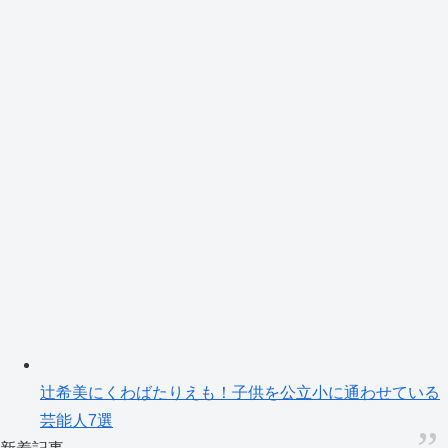
辻希美にくわばたりえも！子供を公立小に通わせている
芸能人7選