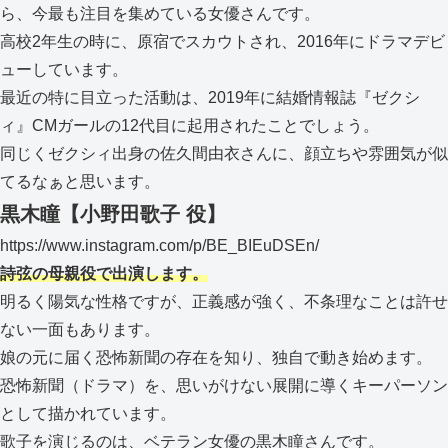
ら、今最も注目を集めている女優さんです。
高校2年生の時に、原宿でスカウトされ、2016年にドラマデビ
ューしています。
最近の特に目立った活動は、2019年に結婚情報誌『ゼクシ
ィ』CMガールの12代目に起用されたことでしょう。
同じくゼクシィ出身の佐久間由衣さんに、顔立ちや雰囲気が似
てるなぁと思います。
黒木瞳【小野田歌子 役】
https://www.instagram.com/p/BE_BIEuDSEn/
詩弦の母親役で出演します。
明るく陽気な性格ですが、正義感が強く、不条理なことは許せ
ない一面もあります。
娘の元に届く恐怖新聞の存在を知り、独自で動き始めます。
恐怖新聞（ドラマ）を、思いがけない展開に導くキーパーソン
として描かれています。
歌子を演じるのは、ベテラン女優の黒木瞳さんです。