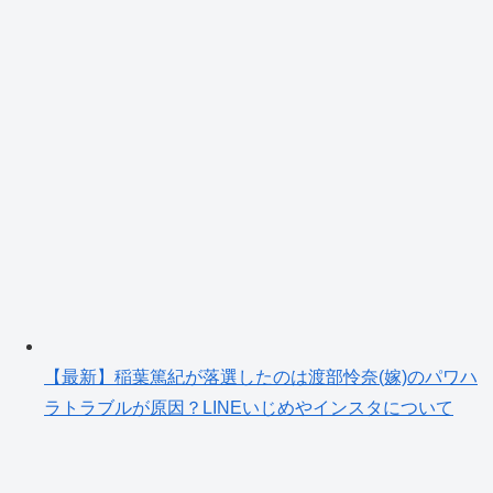
【最新】稲葉篤紀が落選したのは渡部怜奈(嫁)のパワハ
ラトラブルが原因？LINEいじめやインスタについて