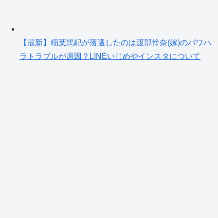
【最新】稲葉篤紀が落選したのは渡部怜奈(嫁)のパワハ
ラトラブルが原因？LINEいじめやインスタについて