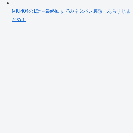
MIU404の1話～最終回までのネタバレ感想・あらすじま
とめ！