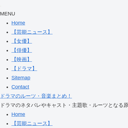
MENU
Home
【芸能ニュース】
【女優】
【俳優】
【映画】
【ドラマ】
Sitemap
Contact
ドラマのルーツ・音楽まとめ！
ドラマのネタバレやキャスト・主題歌・ルーツとなる
Home
【芸能ニュース】