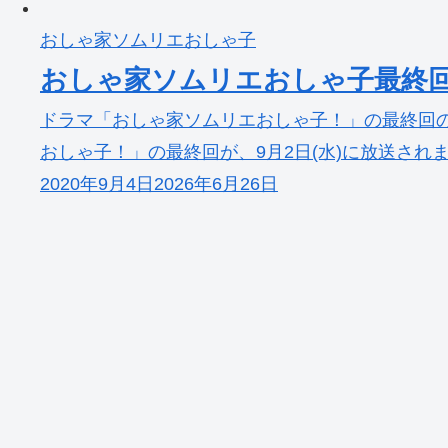
おしゃ家ソムリエおしゃ子
おしゃ家ソムリエおしゃ子最終
ドラマ「おしゃ家ソムリエおしゃ子！」の最終回
おしゃ子！」の最終回が、9月2日(水)に放送されまし
2020年9月4日
2026年6月26日