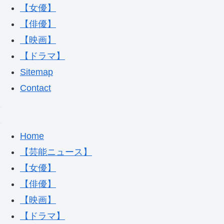
【女優】
【俳優】
【映画】
【ドラマ】
Sitemap
Contact
Home
【芸能ニュース】
【女優】
【俳優】
【映画】
【ドラマ】