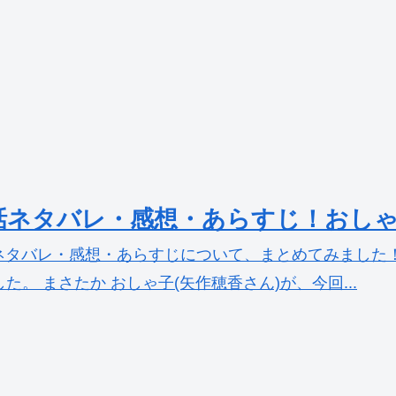
話ネタバレ・感想・あらすじ！おし
ネタバレ・感想・あらすじについて、まとめてみました！
た。 まさたか おしゃ子(矢作穂香さん)が、今回...