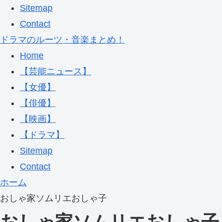
Sitemap
Contact
ドラマのルーツ・音楽まとめ！
Home
【芸能ニュース】
【女優】
【俳優】
【映画】
【ドラマ】
Sitemap
Contact
ホーム
おしゃ家ソムリエおしゃ子
おしゃ家ソムリエおしゃ子