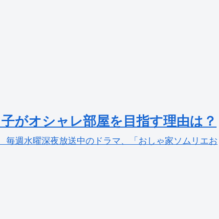
ゃ子がオシャレ部屋を目指す理由は？
 毎週水曜深夜放送中のドラマ、「おしゃ家ソムリエお