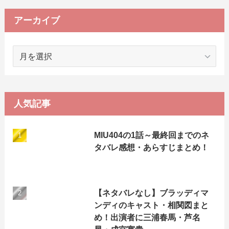
リ
ー
アーカイブ
ア
ー
カ
イ
ブ
人気記事
MIU404の1話～最終回までのネ
タバレ感想・あらすじまとめ！
【ネタバレなし】ブラッディマ
ンディのキャスト・相関図まと
め！出演者に三浦春馬・芦名