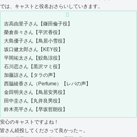
では、キャストと役名おさらいしていきます。
吉高由里子さん【鎌田倫子役】
榮倉奈々さん【平沢香役】
大島優子さん【鳥居小雪役】
坂口健太郎さん【KEY役】
平岡祐太さん【鮫島涼役】
石川恋さん【黒沢マミ役】
加藤諒さん【タラの声】
西脇綾香さん（Perfume）【レバの声】
金田明夫さん【鳥居安男役】
田中圭さん【丸井良男役】
鈴木亮平さん【早坂哲朗役】
安心のキャストですよね！
皆さん続投してくださって良かった～。