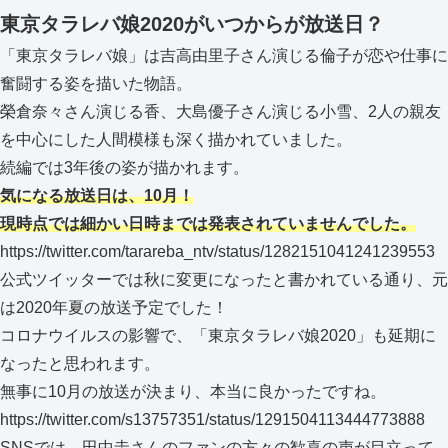
東京タラレバ娘2020がいつからが放送日？
「東京タラレバ娘」は吉高由里子さん演じる倫子が恋や仕事に
奮闘する姿を描いた物語。
榮倉奈々さん演じる香、大島優子さん演じる小雪、2人の親友
を中心にした人間模様も深く描かれていました。
続編では3年後の姿が描かれます。
気になる放送日は、10月！
現時点では細かい日時までは発表されていませんでした。
https://twitter.com/tarareba_ntv/status/1282151041241239553
公式ツイッターでは秋に変更になったと書かれている通り、元
は2020年夏の放送予定でした！
コロナウイルスの影響で、「東京タラレバ娘2020」も延期に
なったと思われます。
無事に10月の放送が決まり、本当に良かったですね。
https://twitter.com/s13757351/status/1291504113444773888
SNSでは、田中圭さんのファンの方々の歓喜の声が目立って