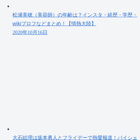
松浦美穂（美容師）の年齢は？インスタ・経歴・学歴・
wikiプロフなどまとめ！【情熱大陸】
2020年10月16日
大石絵理は坂本勇人とフライデーで熱愛報道！バイシェ