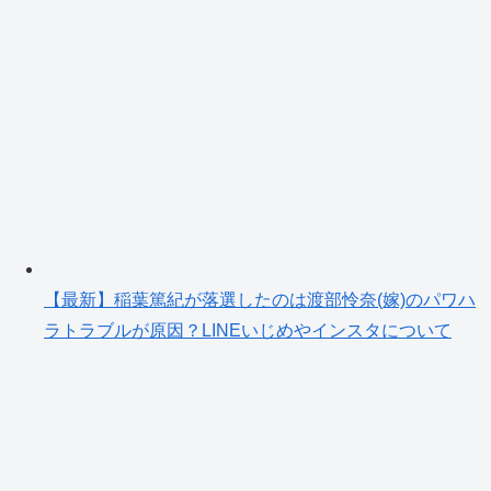
【最新】稲葉篤紀が落選したのは渡部怜奈(嫁)のパワハ
ラトラブルが原因？LINEいじめやインスタについて