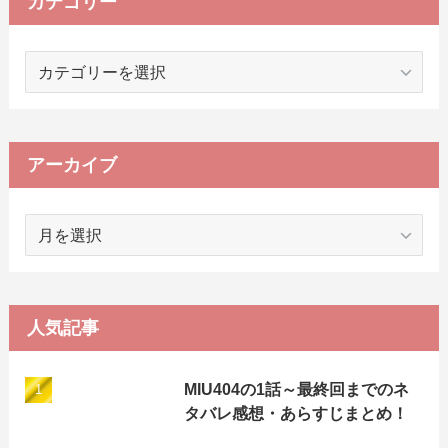
カテゴリー
カ
テ
ゴ
リ
ー
アーカイブ
ア
ー
カ
イ
ブ
人気記事
MIU404の1話～最終回までのネ
タバレ感想・あらすじまとめ！