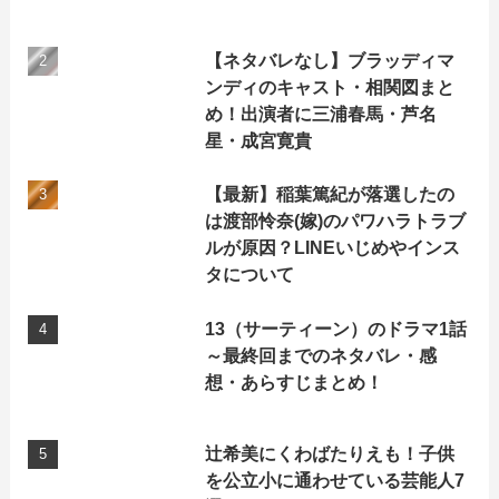
【ネタバレなし】ブラッディマ
ンディのキャスト・相関図まと
め！出演者に三浦春馬・芦名
星・成宮寛貴
【最新】稲葉篤紀が落選したの
は渡部怜奈(嫁)のパワハラトラブ
ルが原因？LINEいじめやインス
タについて
13（サーティーン）のドラマ1話
～最終回までのネタバレ・感
想・あらすじまとめ！
辻希美にくわばたりえも！子供
を公立小に通わせている芸能人7