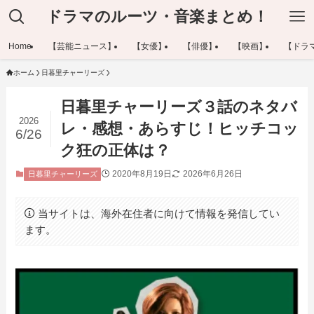
ドラマのルーツ・音楽まとめ！
Home
【芸能ニュース】
【女優】
【俳優】
【映画】
【ドラ
ホーム
日暮里チャーリーズ
日暮里チャーリーズ３話のネタバ
2026
レ・感想・あらすじ！ヒッチコッ
6/26
ク狂の正体は？
2020年8月19日
2026年6月26日
日暮里チャーリーズ
当サイトは、海外在住者に向けて情報を発信してい
ます。