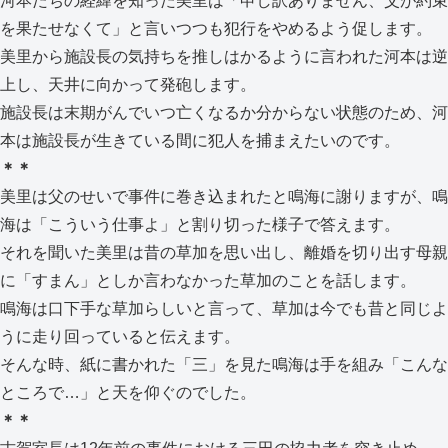
河本たちの経緯を知った美里は「申し訳ありません、父が約束
を果たせなくて」と言いつつも犯行をやめるよう促します。
美里から施設長の気持ちを推しはかるように言われた河本は逆
上し、天井に向かって発砲します。
施設長は末期がんでいつ亡くなるか分からない状態のため、河
本は施設長が生きている間に犯人を捕まえたいのです。
＊＊
美里は父のせいで事件に巻き込まれたと鳴海に謝りますが、鳴
海は「こういう仕事よ」と割り切った様子で答えます。
それを聞いた美里は昔の草加を思い出し、離婚を切り出す母親
に「すまん」としか言わなかった草加のことを話します。
鳴海は口下手な草加らしいと言って、草加は今でも昔と同じよ
うに走り回っていると伝えます。
そんな時、紙に書かれた「三」を見た鳴海は手を組み「こんな
ところで…」と天を仰ぐのでした。
＊＊