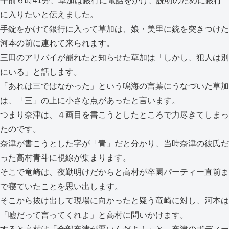
午前６時41分、草加は銀行に電話をかけ、説明のために銀行
に入りたいと伝えました。
手錠をかけて銀行に入って草加は、娘・美里に銃を突きつけた
河本の前に連れて来られます。
三田のアリバイが崩れたと知らせた草加は「しかし、犯人は別
にいる」と話します。
「あれは三ではなかった」という鳴海の言葉にうなづいた草加
は、「三」の上に小さな点があったと言います。
つまり奈津は、４画目を書こうとしたところで力尽きてしまっ
たのです。
奈津が書こうとした字が「青」だと分かり、当時奈津の彼氏だ
った高村青斗に視線が集まります。
そこで竜崎は、夜勤明けだからと高村が卒園パーティー直前ま
で寝ていたことを思い出します。
そこから抜け出して現場に向かったと疑う竜崎に対し、河本は
「嘘だって言ってくれよ」と高村に問いかけます。