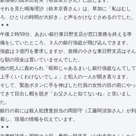
新係長の国木田哲夫（谷原章介さん）に話します。
それを見た鳴海理沙（鈴木京香さん）は、草加に「私はむし
ろ、ひとりの時間が大好き」と声をかけなぐさめるのでした。
＊＊
午後２時59分、あおい銀行東日野支店が窓口業務を終える準
備をしていたところ、３人の銀行強盗が飛び込んできます。
強盗は３億円を要求しますが、規模の小さな東日野支店はそん
な額の現金は置いていませんでした。
他の犯人に責められ「昭和じゃあるまいし銀行強盗なんてして
上手くいくわけないでしょ」と犯人の一人が開き直ります。
そして、緊急ボタンに手を伸ばした行員の女性の目の前にやっ
てきて目出し帽を脱ぎ「お父さんと似てないね」と笑いまし
た。
銀行の前には殺人犯捜査担当の岡部守（工藤阿須加さん）が到
着し、現場の情報を伝えています。
＊＊