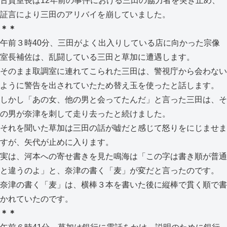
古賀室長は12年前の事件における三田の協力者を突き止め、
証言により三田のアリバイを崩していました。
＊＊
午前３時40分、三田がよく出入りしている店に向かった宗像
室長補佐は、乱闘している三田と草加に遭遇します。
そのまま取調室に連れてこられた三田は、警視庁から会わない
ように警告を出されていたため替え玉を使ったと話します。
しかし「あの女、他の男と会ってたんだ」と言った三田は、そ
の男が奈津を刺して走り去ったと続けました。
それを聞いた草加は三田の話が嘘だと感じて怒りをにじませま
すが、矢代が止めに入ります。
実は、河本への寄せ書きを見た鳴海は「この字は書き順が普通
と違うのよ」と、奈津の書く「麦」が変だと言ったのです。
奈津の書く「麦」は、横棒３本を書いた後に縦棒で貫く順で書
かれていたのです。
＊＊