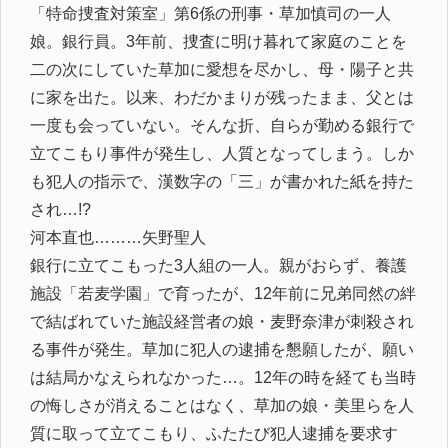
「特命捜査対策室」第6係の刑事・草加慎司の一人
娘。銀行員。3年前、捜査に明け暮れて家庭のことを
二の次にしていた草加に愛想を尽かし、母・陽子と共
に家を出た。以来、わだかまりが残ったまま、父とは
一度も会っていない。そんな折、自らが勤める銀行で
立てこもり事件が発生し、人質となってしまう。しか
も犯人の指示で、漢数字の「三」が書かれた紙を持た
され…!?
河本直也………矢野聖人
銀行に立てこもった3人組の一人。親がおらず、養護
施設「若麦学園」で育ったが、12年前に兄弟同然の絆
で結ばれていた施設経営者の娘・麦野奈津が刺殺され
る事件が発生。草加に犯人の逮捕を懇願したが、願い
は結局かなえられなかった…。12年の時を経ても当時
の悔しさが消えることはなく、草加の娘・美里らを人
質に取って立てこもり、ふたたび犯人逮捕を要求す