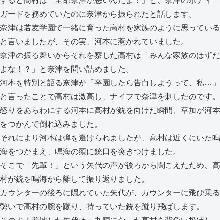
すると高村は「全部奈津が悪いんだよ！」と、奈津のボディー
ガードを務めていたのに奈津から振られたと話します。
奈津は若麦学園で一緒に育った高村を家族のように思っている
と言いましたが、その実、河本に惹かれていました。
奈津の振る舞いからそれを察した高村は「みんな家族のはずだ
よな！？」と奈津を問い詰めました。
河本を特別と語る奈津が「卒園したら告白しようって、私…」
と言ったことで高村は激高し、ナイフで奈津を刺したのです。
怒りをあらわにする河本に高村が銃を向けた瞬間、草加が河本
をつかんで倒れ込みました。
それにより河本は弾を避けられましたが、高村は近くにいた鳴
海をつかまえ、鳴海の頭に銃口を突きつけました。
そこで「先輩！」という矢代の声が後ろから聞こえたため、高
村が銃を鳴海から離して振り返りました。
カウンターの後ろに隠れていた矢代が、カウンターに飛び乗る
勢いで高村の腕を蹴り、持っていた銃を蹴り飛ばします。