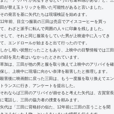
また「アリバイが完璧すぎるというのも違和感がある」と、三
田が替え玉トリックを用いた可能性があると言いました。
その発言を基に矢代たちは現場検証を始めます。
12年前、目立つ服装の三田は売店でアイスコーヒーを買っ
て、わざと派手に転んで周囲の人々に印象を残しました。
そして、それと同じ服装をしていた男が上映途中に入ってき
て、エンドロールが始まると出て行ったのです。
しかし暗い状態だったこともあり、上映中の目撃情報では三田
の顔を見た者はいなかったとされています。
草加は、三田が他の男と服を取り換えて上映中のアリバイを確
保し、上映中に現場に向かい奈津を殺害したと推理します。
殺害後に映画館に戻った三田は、もう一度服を取り換えてエン
トランスに行き、アンケートを提出した。
それならば三田のアリバイが崩せると考えた矢代は、古賀室長
に電話し、三田の協力者の捜査を頼みます。
矢代は「三田に背格好の似た、12年前に三田の言うことを聞