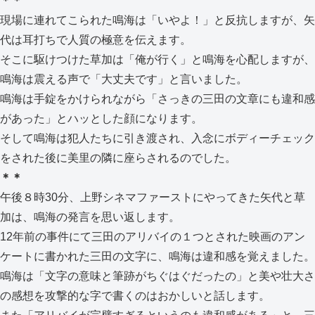
＊＊
現場に連れてこられた鳴海は「いやよ！」と反抗しますが、矢
代は耳打ちで人質の極意を伝えます。
そこに駆けつけた草加は「俺が行く」と鳴海を心配しますが、
鳴海は震える声で「大丈夫です」と言いました。
鳴海は手錠をかけられながら「さっきの三田の文章にも違和感
があった」とハッとした顔になります。
そして鳴海は犯人たちに引き渡され、入念にボディーチェック
をされた後に美里の隣に座らされるのでした。
＊＊
午後８時30分、上野シネマファーストにやってきた矢代と草
加は、鳴海の発言を思い返します。
12年前の事件にて三田のアリバイの１つとされた映画のアン
ケートに書かれた三田の文字に、鳴海は違和感を覚えました。
鳴海は「文字の意味と筆跡がちぐはぐだったの」と美や壮大さ
の感想を攻撃的な字で書くのはおかしいと話します。