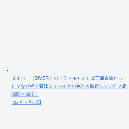
ダイバー（DIVER）のドラマキャストは三浦春馬だっ
た？なぜ福士蒼汰に？バイクの免許も取得していた？相
関図で確認！
2020年9月22日