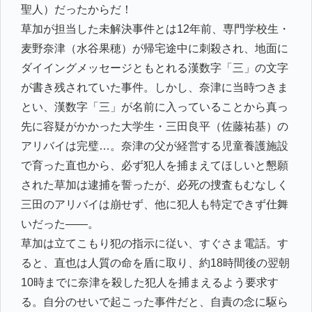
聖人）だったからだ！
草加が担当した未解決事件とは12年前、専門学校生・
麦野奈津（水谷果穂）が帰宅途中に刺殺され、地面に
ダイイングメッセージともとれる漢数字「三」の文字
が書き残されていた事件。しかし、奈津に当時つきま
とい、漢数字「三」が名前に入っていることから真っ
先に容疑がかかった大学生・三田良平（佐藤祐基）の
アリバイは完璧…。奈津の父が経営する児童養護施設
で育った直也から、必ず犯人を捕まえてほしいと懇願
された草加は逮捕を誓ったが、必死の捜査もむなしく
三田のアリバイは崩せず、他に犯人も特定できず仕舞
いだった――。
草加は立てこもり犯の指示に従い、すぐさま電話。す
ると、直也は人質の命を盾に取り、約18時間後の翌朝
10時までに奈津を殺した犯人を捕まえるよう要求す
る。自分のせいで起こった事件だと、自責の念に駆ら