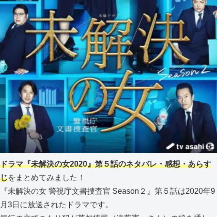
ドラマ『未解決の女2020』第５話のネタバレ・感想・あらす
じ
をまとめてみました！
『未解決の女 警視庁文書捜査官 Season２』第５話は2020年9
月3日に放送されたドラマです。