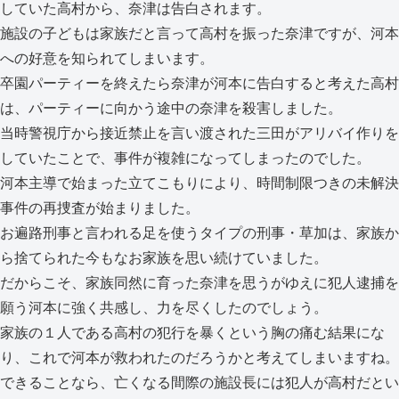
していた高村から、奈津は告白されます。
施設の子どもは家族だと言って高村を振った奈津ですが、河本
への好意を知られてしまいます。
卒園パーティーを終えたら奈津が河本に告白すると考えた高村
は、パーティーに向かう途中の奈津を殺害しました。
当時警視庁から接近禁止を言い渡された三田がアリバイ作りを
していたことで、事件が複雑になってしまったのでした。
河本主導で始まった立てこもりにより、時間制限つきの未解決
事件の再捜査が始まりました。
お遍路刑事と言われる足を使うタイプの刑事・草加は、家族か
ら捨てられた今もなお家族を思い続けていました。
だからこそ、家族同然に育った奈津を思うがゆえに犯人逮捕を
願う河本に強く共感し、力を尽くしたのでしょう。
家族の１人である高村の犯行を暴くという胸の痛む結果にな
り、これで河本が救われたのだろうかと考えてしまいますね。
できることなら、亡くなる間際の施設長には犯人が高村だとい