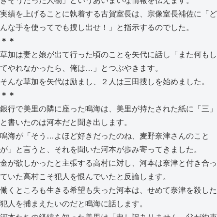
きそうだった人物」というあいまいな情報を伝えます。
実績を上げることに執着する古賀室長は、宗像室長補佐に「ど
んな手を使ってでも捜し出せ！」と指示するのでした。
＊＊
草加は妻と娘が出て行った頃のことを矢代に話し「また何もし
てやれなかったら、俺は…」とつぶやきます。
そんな草加を矢代は励まし、２人は三田捜しを始めました。
＊＊
銀行で美里の隣に座った鳴海は、美里が持たされた紙に「三」
と書いたのは河本だと聞き出します。
鳴海が「そう…よほど好きだったのね、麦野奈津さんのこと
が」と言うと、それを聞いた河本が歩み寄ってきました。
金が欲しかったと主張する高村に対し、河本は奈津と付き合っ
ていた高村こそ犯人を恨んでいたと反論します。
働くところも生きる希望も失った河本は、せめて奈津を殺した
犯人を捕まえたいのだと鳴海に話します。