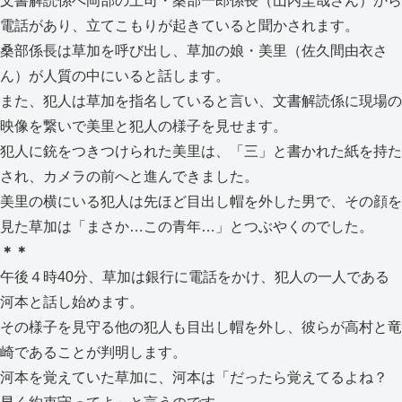
文書解読係へ岡部の上司・桑部一郎係長（山内圭哉さん）から
電話があり、立てこもりが起きていると聞かされます。
桑部係長は草加を呼び出し、草加の娘・美里（佐久間由衣さ
ん）が人質の中にいると話します。
また、犯人は草加を指名していると言い、文書解読係に現場の
映像を繋いで美里と犯人の様子を見せます。
犯人に銃をつきつけられた美里は、「三」と書かれた紙を持た
され、カメラの前へと進んできました。
美里の横にいる犯人は先ほど目出し帽を外した男で、その顔を
見た草加は「まさか…この青年…」とつぶやくのでした。
＊＊
午後４時40分、草加は銀行に電話をかけ、犯人の一人である
河本と話し始めます。
その様子を見守る他の犯人も目出し帽を外し、彼らが高村と竜
崎であることが判明します。
河本を覚えていた草加に、河本は「だったら覚えてるよね？