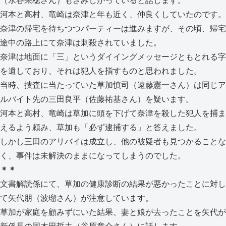
（水谷果穂さん）もさみしがっていると話します。
河本と高村、竜崎は奈津と年も近く、仲良くしていたのです。
奈津の帰宅を待ちつつパーティーは進みますが、その頃、帰宅
途中の路上にて奈津は刺殺されていました。
奈津は地面に「三」というダイイングメッセージともとれる字
を遺しており、それは犯人を指すものと思われました。
当時、捜査に当たっていた草加慎司（遠藤憲一さん）は同じア
ルバイト先の三田良平（佐藤祐基さん）を疑います。
河本と高村、竜崎は草加に頭を下げて奈津を殺した犯人を捕ま
えるよう頼み、草加も「必ず逮捕する」と答えました。
しかし三田のアリバイは成立し、他の被疑者も見つかることな
く、事件は未解決のままになってしまうのでした。
＊＊
文書解読係にて、草加の健康診断の結果が悪かったことに対し
て矢代朋（波瑠さん）が注意しています。
草加が家庭を顧みずにいた結果、妻と娘が去ったことを矢代が