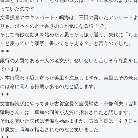
奈津と年の近い立てこもり犯の３人は、本当の家族のように育
っていたのです。
文書捜査のエキスパート・鳴海は、三田の書いたアンケートよ
りも、河本への寄せ書きの方が気になる様子です。
そして奇妙な動きを始めたと思ったら振り返り、矢代に「ちょ
っと麦っていう漢字、書いてもらえる？」と言うのでした。
＊＊
銀行の人質である一人の老女が、ぜいぜいと苦しそうな息をし
ています。
河本は思わず駆け寄った美里を注意しますが、美里はその老女
には命に関わる持病があるのだと話します。
＊＊
文書解読係にやってきた古賀室長と室長補佐・宗像利夫（皆川
猿時さん）は、草加の同僚が人質に指名されたと話します。
それを聞いた矢代は準備を始めますが、古賀室長は「引きこも
り魔女」鳴海が指名されたのだと笑いました。