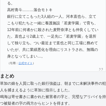
る。
高村青斗………落合モトキ
銀行に立てこもった3人組の一人。河本直也ら、立て
こもり犯たちと一緒に養護施設「若麦学園」で育ち、
12年前に何者かに殺された麦野奈津とも仲良くしてい
た。直也より2歳上で、一足先に「若麦学園」を退所
して独り立ち。つい最近まで直也と同じ工場に務めて
いたが、共に業績悪化を理由にリストラされ、無職の
身となってしまい…。
（引用：
公式サイト
）
まとめ
草加の娘を人質に取った銀行強盗は、朝までに未解決事件の犯
人を捕まえるように草加に指示しました。
鳴海は寄せ書きに書かれた被害者の字と、完璧なアリバイを持
つ被疑者の字の両方からヒントを得ます。