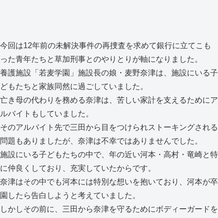
今回は12年前の未解決事件の再捜査を求めて銀行に立てこも
った青年たちと草加刑事とのやりとりが軸になりました。
養護施設「若麦学園」施設長の娘・麦野奈津は、施設にいる子
どもたちと家族同然に過ごしていました。
亡き母の代わりを務める奈津は、苦しい家計を支えるためにア
ルバイトもしていました。
そのアルバイト先で三田から目をつけられストーキングされる
問題もありましたが、奈津は不幸ではありませんでした。
施設にいる子どもたちの中で、年の近い河本・高村・竜崎と特
に仲良くしており、充実していたからです。
奈津はその中でも河本には特別な想いを抱いており、河本が卒
園したら告白しようと考えていました。
しかしその前に、三田から奈津を守るためにボディーガードを