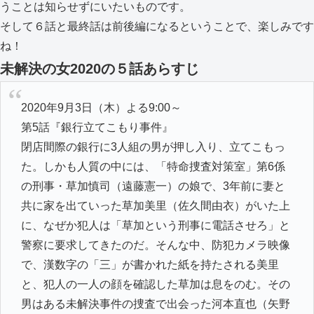
うことは知らせずにいたいものです。
そして６話と最終話は前後編になるということで、楽しみです
ね！
未解決の女2020の５話あらすじ
2020年9月3日（木）よる9:00～
第5話『銀行立てこもり事件』
閉店間際の銀行に3人組の男が押し入り、立てこもっ
た。しかも人質の中には、「特命捜査対策室」第6係
の刑事・草加慎司（遠藤憲一）の娘で、3年前に妻と
共に家を出ていった草加美里（佐久間由衣）がいた上
に、なぜか犯人は「草加という刑事に電話させろ」と
警察に要求してきたのだ。そんな中、防犯カメラ映像
で、漢数字の「三」が書かれた紙を持たされる美里
と、犯人の一人の顔を確認した草加は息をのむ。その
男はある未解決事件の捜査で出会った河本直也（矢野