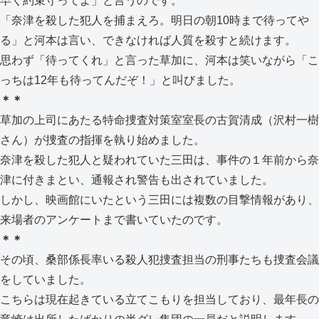
早く約束守ってよ」と言うのです。
「奈津を殺した犯人を捕まえろ。明日の朝10時まで待ってや
る」と河本は言い、できなければ人質を殺すと続けます。
思わず「待ってくれ」と言った草加に、河本は笑いながら「こ
っちは12年も待ってんだぞ！」と叫びました。
＊＊
草加の上司にあたる特命捜査対策室室長の古賀清成（沢村一樹
さん）が捜査の指揮を執り始めました。
奈津を殺した犯人と疑われていた三田は、事件の１年前から奈
津に付きまとい、通報され警告も出されていました。
しかし、映画館にいたという三田には複数の目撃情報があり、
来場者のアンケートまで書いていたのです。
＊＊
その頃、桑部係長率いる殺人犯捜査担当の刑事たちも捜査会議
をしていました。
こちらは現在起きている立てこもりを担当しており、最年長の