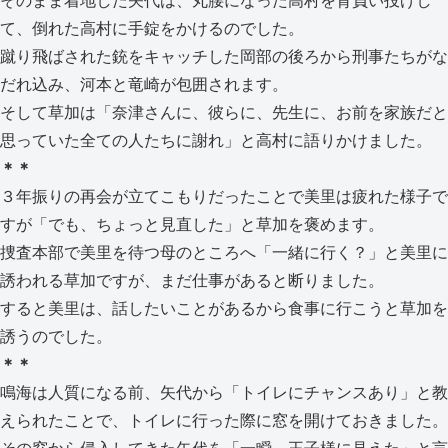
そのまま着地した矢代は、丸腰になった高村を背負い投げし
て、倒れた高村に手錠をかけるのでした。
蹴り飛ばされた銃をキャッチした岡部の後ろから刑事たちがな
だれ込み、河本と竜崎が包囲されます。
そして草加は「奈津さんに、彼らに、先生に、お前を家族だと
思っていた全ての人たちに謝れ」と高村に語りかけました。
＊＊
３年振りの再会が立てこもりだったことで美里は疲れた様子で
すが「でも、ちょっと見直した」と草加を褒めます。
捜査本部で美里を待つ母のところへ「一緒に行く？」と美里に
誘われる草加ですが、まだ仕事があると断りました。
すると美里は、話したいことがあるから食事に行こうと草加を
誘うのでした。
＊＊
鳴海は人質になる前、矢代から「トイレにチャンスあり」と教
えられたことで、トイレに行った際に窓を開けておきました。