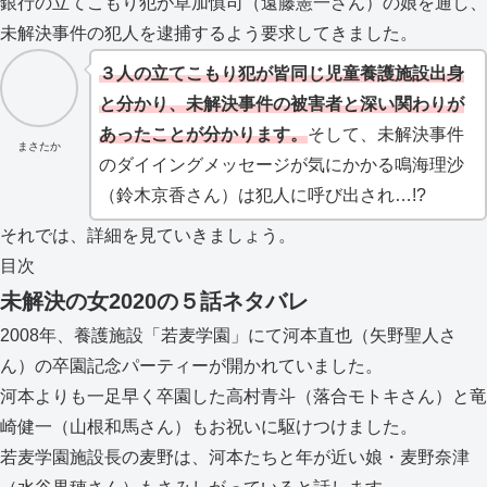
銀行の立てこもり犯が草加慎司（遠藤憲一さん）の娘を通し、
未解決事件の犯人を逮捕するよう要求してきました。
３人の立てこもり犯が皆同じ児童養護施設出身
と分かり、未解決事件の被害者と深い関わりが
あったことが分かります。
そして、未解決事件
まさたか
のダイイングメッセージが気にかかる鳴海理沙
（鈴木京香さん）は犯人に呼び出され…!?
それでは、詳細を見ていきましょう。
目次
未解決の女2020の５話ネタバレ
2008年、養護施設「若麦学園」にて河本直也（矢野聖人さ
ん）の卒園記念パーティーが開かれていました。
河本よりも一足早く卒園した高村青斗（落合モトキさん）と竜
崎健一（山根和馬さん）もお祝いに駆けつけました。
若麦学園施設長の麦野は、河本たちと年が近い娘・麦野奈津