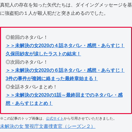
真犯人の存在を知った矢代たちは、ダイイングメッセージを基
に強盗犯の１人が殺人犯だと突き止めるのでした。
◎前回のネタバレ！
＞＞未解決の女2020の４話ネタバレ・感想・あらすじ！
久保田紗友が涙したラストの結末！
◎次回のネタバレ！
＞＞未解決の女2020の６話ネタバレ・感想・あらすじ！
3件の事件が複雑に絡まった最終章始まる！
◎全話ネタバレまとめ！
＞＞未解決の女2020の1話～最終回までのネタバレ・感
想・あらすじまとめ！
※この記事のトップ画像は、
公式サイト
から引用させていただきました。
未解決の女 警視庁文書捜査官（シーズン２）