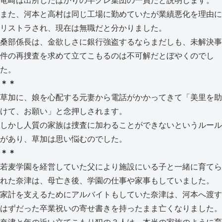
竜崎は出所したばかりの半グレ集団の一員だと説明します。
また、河本と高村は同じ工場に勤めていたが業績悪化を理由に
リストラされ、現在は無職だと分かりました。
桑部係長は、金欲しさに銀行強盗するならまだしも、未解決事
件の再捜査を求めて立てこもるのは不可解だとぼやくのでし
た。
＊＊
草加に、娘を心配する元妻から電話がかかってきて「美里を助
けて、お願い」と念押しされます。
しかし人質の家族は捜査に加わることができないというルール
があり、草加は思い悩むのでした。
＊＊
若麦学園を経営していた父により施設にいる子と一緒に育てら
れた奈津は、母亡き後、学園の仕事や家事もしていました。
家計を支えるためにアルバイトもしていた奈津は、河本へ渡す
はずだった卒業祝いの寄せ書きを持ったまま亡くなりました。