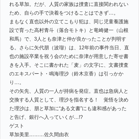
れる草加。だが、人質の家族は捜査に直接関われない
ため、自らの手で決着をつけることはできず…。
まもなく直也以外の立てこもり犯は、同じ児童養護施
設で育った高村青斗（落合モトキ）と竜崎健一（山根
和馬）で、3人とも奈津と仲が良かったことが判明す
る。さらに矢代朋（波瑠）は、12年前の事件当日、直
也の施設卒業を祝う会のために奈津が用意した寄せ書
きを入手。そこに書かれた「麦」の文字に、文書捜査
のエキスパート・鳴海理沙（鈴木京香）は引っかか
り…。
その矢先、人質の一人が持病を発症。直也は急病人と
交換する人質として、理沙を指名する！ 覚悟を決め
た理沙は、朋と草加に“ある文書”にも違和感があった
と告げ、銀行へ入っていくが…!?
ゲスト
草加美里………佐久間由衣