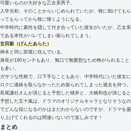
可愛いものが大好きな乙女系男子。
入学当初、そのことからいじめられていたが、牧に助けてもら
ってもらってから牧に懐くようになる。
中学時代に素性を隠して付き合っていた彼女がいたが、乙女系
である本性がバレてしまい振られてしまう。
玄田新（げんたあらた）
神木と同じ部屋に住んでいる。
身長が190センチもあり、無口で無愛想なため怖がられること
も多い。
ガサツな性格で、口下手なこともあり、中学時代にいた彼女に
ロクに連絡を取らなかったため振られてしまった過去を持つ。
長尾謙社さんが演じると予想した桃井と、大橋和也が演じると
予想した五十嵐は、ドラマのオリジナルキャラとなりそうなの
でどんな役になるのかはまだわからないのですが、ドラマを盛
り上げてくれるのは間違いないので楽しみです！
まとめ