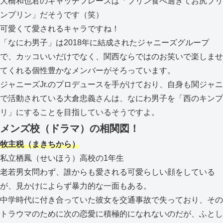
大橋和也君のキャッチフレーズは「プリン食べ過ぎてお尻プリ
ンプリン」だそうです（笑）
可愛くて愛されるキャラですね！
「なにわ男子」は2018年に結成されたジャニーズグループ
で、カッコいいだけでなく、関西ならではのお笑いで楽しませ
てくれる個性豊かなメンバーがそろっています。
ジャニーズJr.のプロデュースを手がけており、自身も関ジャニ
で活動されている大倉忠義さんは、なにわ男子を「西のキンプ
リ」にすることを目指しているそうですよ。
メンズ校（ドラマ）の相関図！
牧主税（まきちから）
私立栖鳳（せいほう）高校の1年生
老若男女問わず、誰からも愛される可愛らしい顔をしている
が、見かけによらず暴力的な一面もある。
中学時代に付き合っていた彼女を交通事故で失っており、その
トラウマのために次の恋愛に積極的になれないのだが、ふとし