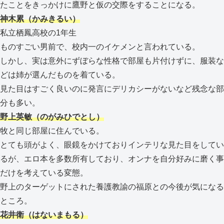
たことをきっかけに鷹野と仮の交際をすることになる。
神木累（かみきるい）
私立栖鳳高校の1年生
ものすごい男前で、校内一のイケメンと言われている。
しかし、実は意外にずぼらな性格で部屋も片付けずに、服装な
どは姉が選んだものを着ている。
見た目はすごく良いのに発言にデリカシーがないなど残念な部
分も多い。
野上英敏（のがみひでとし）
牧と同じ部屋に住んでいる。
とても頭がよく、眼鏡をかけておりインテリな見た目をしてい
るが、エロ本を多数所有しており、オンナを自分好みに磨く事
だけを考えている変態。
野上のターゲットにされた養護教諭の福原との今後が気になる
ところ。
花井衛（はないまもる）