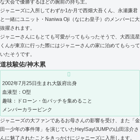
な大会で優勝するほどの腕前の持ち主。
ジャニーズに入所してわずか1か月で西畑大吾くん、永瀬廉君
と一緒にユニット・Naniwa Oji（なにわ皇子）のメンバーに大
抜擢されます。
ジャニーさんにもとても可愛がってもらったそうで、大西流星
くんが東京に行った際にはジャニーさんの家に泊めてもらって
いたそうです。
道枝駿佑/神木累
2002年7月25日生まれ大阪府出身
血液型：O型
趣味：ドローン・缶バッチを集めること
メンバーカラーピンク
ジャニーズの大ファンであるお母さんの影響を受け、また「金
田一少年の事件簿」を演じていたHey!Say!JUMPの山田涼介さ
んに魅了されたことをきっかけにジャニーズに入所します。