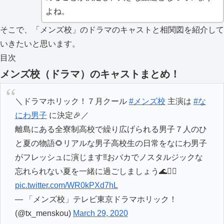
よね。
そこで、「メンズ校」のドラマのキャストと相関図を紹介して
いきたいと思います。
目次
メンズ校（ドラマ）のキャストまとめ！
＼ドラマホリック！７月クール
#メンズ校
主演は
#な
にわ男子
に決定🎉／
離島にある全寮制高校で繰り広げられる男子７人のひ
と夏の物語🌻リアルな男子高校生の日常をなにわ男子
がフレッシュに演じます‼️おバカでノスタルジックな
忘れられない夏を一緒に過ごしましょう🌊🏃‍♂️
pic.twitter.com/WR0kPXd7hL
— 「メンズ校」テレビ東京ドラマホリック！
(@tx_menskou)
March 29, 2020