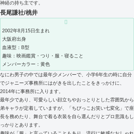
神経の持ち主です。
長尾謙社/桃井
2002年8月15日生まれ
大阪府出身
血液型：B型
趣味：映画鑑賞・つり・服・寝ること
メンバーカラー：黄色
なにわ男子の中では最年少メンバーで、小学6年生の時に自分
でジャニーズ事務所にはがきを出したことをきっかけに、
2014年に事務所に入ります。
最年少であり、可愛らしい顔立ちやおっとりとした雰囲気から
弟キャラが定着していますが、「ちびっこお笑い七変化」で座
長を務めたり、舞台で着る衣装を自ら選んだりとプロ意識もし
っかりとあります。
趣味が「服」と言っていることもあり、流行に敏感なおしゃれ