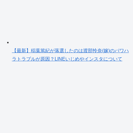
【最新】稲葉篤紀が落選したのは渡部怜奈(嫁)のパワハ
ラトラブルが原因？LINEいじめやインスタについて