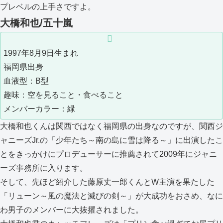
プレベルの上手さですよ。
大橋和也/五十嵐
1997年8月9日生まれ
福岡県出身
血液型：B型
趣味：空を見ること・食べること
メンバーカラー：緑
大橋和也くんは関西ではなく福岡県の出身なのですが、関西ジ
ャニーズJr.の「少年たち～南の島に雪は降る～」に出演したこ
とをきっかけにプロデューサーに推薦されて2009年にジャニ
ーズ事務所に入ります。
そして、先ほど紹介した藤原丈一郎くんとW主演を果たした
「リューン～風の魔法と滅びの剣～」が大成功をおさめ、なに
わ男子のメンバーに大抜擢されました。