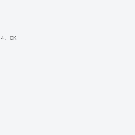
４、OK！