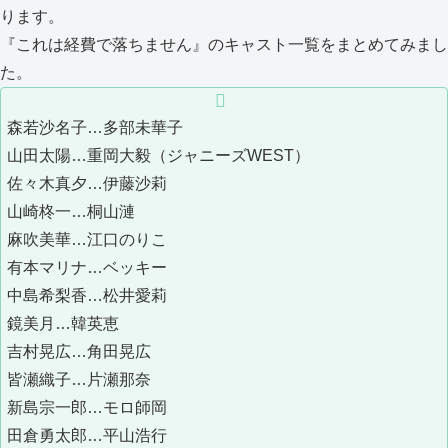
ります。
『これは経費で落ちません』のキャスト一覧をまとめてみまし
た。
森若沙名子…多部未華子
山田太陽…重岡大毅（ジャニーズWEST）
佐々木真夕…伊藤沙莉
山崎柊一…桐山漣
麻吹美華…江口のりこ
有本マリナ…ベッキー
中島希梨香…松井愛莉
鏡美月…韓英恵
吉村晃広…角田晃広
皆瀬織子…片瀬那奈
新島宗一郎…モロ師岡
田倉勇太郎…平山浩行