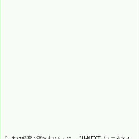
『これは経費で落ちません』は、
『U-NEXT（ユーネクス