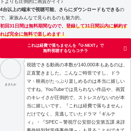
トよりも圧倒的に画質がイイ♪
4台以上の端末で視聴可能、さらにダウンロードもできる
の
で、家族みんなで見られるのも魅力的。
初回31日間は無料期間なので、
登録して31日間以内に解約す
れば完全に無料で楽しめます！
これは経費で落ちませんを『U-NEXT』で
無料視聴するならコチラ
視聴できる動画の本数が140,000本もあるのは、
正直驚きました。こんなご時世ですし、ドラ
マ・映画がたっぷり楽しめるのは本当に嬉しい
まさたか
ですね。YouTubeでは見られない作品や、画質
のキレイさが圧倒的で、ストレスがないのが本
当に嬉しいです。『これは経費で落ちません』
だけでなく、見逃していたドラマ『ギルテ
ィ』・『SPEC～警視庁公安部公安第五課 未詳
事件特別対策係事件簿～』も見ることができて