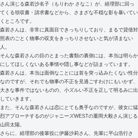
さん演じる森若沙名子（もりわか さなこ）が、経理部に回っ
てくる領収書・請求書などから、さまざな不穏な影を暴いてい
くところです。
森若さんは、非常に真面目できっちりしており、まるで貸借対
照表のごとく物事の収支をきっちりさせないと気が済まない
人。
そんな森若さんの目のとまった書類の裏側には、本当は明らか
にしてほしくないある事情や隠し事などが詰まっています。
森若さんは、本当は面倒なことには首を突っ込みたくない性分
なのですが、それでも物事の不正を見過ごすわけにもいかず、
大きな事件ではないものの、小ズルい不正を正して明るみに出
していきます。
また、そんな森若さんは恋にとても奥手なのですが、彼女に猛
烈アプローチするのがジャニーズWESTの重岡大毅さん演じる
山田太陽。
さらに、経理部の後輩役に伊藤沙莉さん、先輩に平山浩行さ