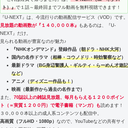
ト）』
で１話～最終回までフル動画を無料視聴できます！
『U-NEXT』は、今流行りの動画配信サービス（VOD）です。
見放題の動画数が『１４０,０００本』
もあるのは、『U-
NEXT』だけ。
見られる動画が豊富なのが魅力♪
『NHKオンデマンド』登録作品（
朝ドラ・NHK大河
）
国内の名作ドラマ（
相棒・コウノドリ・時効警察など
）
最新ドラマ（
BG身辺警護人・ギルティ・らーめん才遊記
など
）
アニメ（
ディズニー作品も！
）
映画（最新作から過去の名作まで）
また、
70誌以上の雑誌見放題、毎月もらえる１２００ポイン
ト（＝実質１２００円）で電子書籍（マンガ）も
読めます！
３０,０００本以上の成人系コンテンツも配信中。
高画質（フルHD・1080p）
なので、YouTubeなどの共有サイ