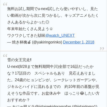
無料お試し期間でu-next試したら使いやすいし、見た
い動画が次から次に見つかるし、キッズアニメもたく
さんあるからよかった◎
年末年始たくさん見よう☺︎
ワクワクしてきた🙌🏼
@watch_UNEXT
— 焼き林檎🍎 (@yakiringorinko)
December 1, 2018
雪の女王完走❗️
U-next(8/28まで無料期間中川)全部で16話だったか
な？17話目の スペシャルもあり 見応えありまし
た。24歳のヒョンビンが、シークレットガーデンや、
ジキルとハイドに流れるまでの 約10年前の基盤が見
えそうな作品です。お盆休み中 ほっこり😂したい方
おすすめか？
— カジャ韓ドラ@jidaigekidoramafan (@jidaidoma1)