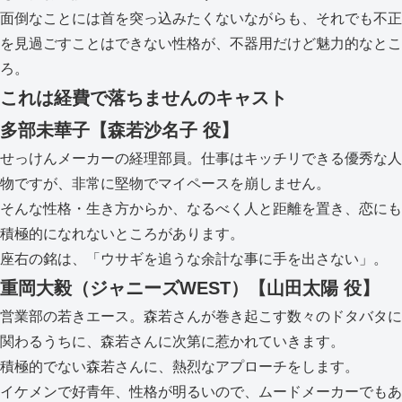
面倒なことには首を突っ込みたくないながらも、それでも不正
を見過ごすことはできない性格が、不器用だけど魅力的なとこ
ろ。
これは経費で落ちませんのキャスト
多部未華子【森若沙名子 役】
せっけんメーカーの経理部員。仕事はキッチリできる優秀な人
物ですが、非常に堅物でマイペースを崩しません。
そんな性格・生き方からか、なるべく人と距離を置き、恋にも
積極的になれないところがあります。
座右の銘は、「ウサギを追うな余計な事に手を出さない」。
重岡大毅（ジャニーズWEST）【山田太陽 役】
営業部の若きエース。森若さんが巻き起こす数々のドタバタに
関わるうちに、森若さんに次第に惹かれていきます。
積極的でない森若さんに、熱烈なアプローチをします。
イケメンで好青年、性格が明るいので、ムードメーカーでもあ