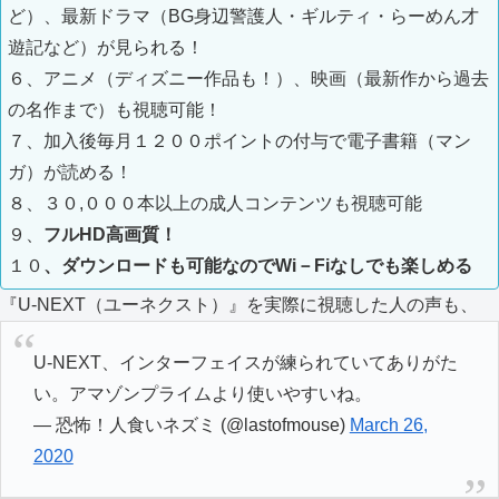
ど）、最新ドラマ（BG身辺警護人・ギルティ・らーめん才
遊記など）が見られる！
６、アニメ（ディズニー作品も！）、映画（最新作から過去
の名作まで）も視聴可能！
７、加入後毎月１２００ポイントの付与で電子書籍（マン
ガ）が読める！
８、３０,０００本以上の成人コンテンツも視聴可能
９、
フルHD高画質！
１０
、ダウンロードも可能なのでWi－Fiなしでも楽しめる
『U-NEXT（ユーネクスト）』を実際に視聴した人の声も、
U-NEXT、インターフェイスが練られていてありがた
い。アマゾンプライムより使いやすいね。
— 恐怖！人食いネズミ (@lastofmouse)
March 26,
2020