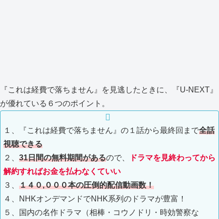
『これは経費で落ちません』を見逃したときに、『U-NEXT』
が優れている６つのポイント。
１、『これは経費で落ちません』の１話から最終回まで
全話
視聴できる
２、
31日間
の無料期間がある
ので、
ドラマを見終わってから
解約すればお金を払わなくていい
３、
１４０,０００本の圧倒的配信動画数！
４、NHKオンデマンドでNHK系列のドラマが豊富！
５、国内の名作ドラマ（相棒・コウノドリ・時効警察な