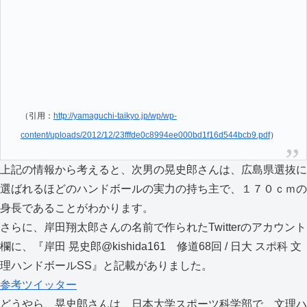
（引用：
http://yamaguchi-taikyo.jp/wp/wp-
content/uploads/2012/12/23fffde0c8994ee000bd1f16d544bcb9.pdf
）
上記の情報から考えると、次男の晃史郎さんは、広島県選抜に
選ばれるほどのハンドボールの実力の持ち主で、１７０ｃｍの
身長であることがわかります。
さらに、岸田翔太郎さんの名前で作られたTwitterのアカウント
欄に、『岸田 晃史郎@kishida161 修道68回 / 日大 スポ科 文
理ハンドボールSS』と記載がありました。
参考ツイッター
どうやら、晃史郎さんは、日本大学スポーツ科学部で、文理ハ