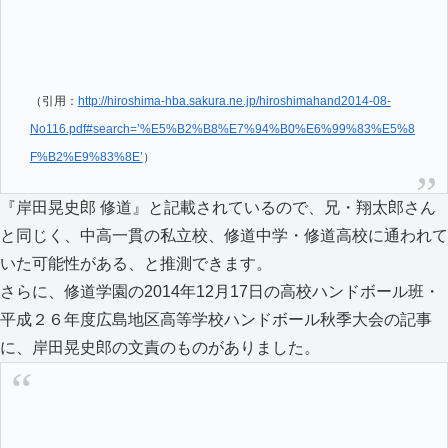
（引用：
http://hiroshima-hba.sakura.ne.jp/hiroshimahand2014-08-
No116.pdf#search=’%E5%B2%B8%E7%94%B0%E6%99%83%E5%8
F%B2%E9%83%8E’
）
『岸田晃史郎 修道』と記載されているので、兄・翔太郎さん
と同じく、中高一貫の私立校、修道中学・修道高校に通われて
いた可能性がある、と推測できます。
さらに、修道学園の2014年12月17日の高校ハンドボール班・
平成２６年度広島地区高等学校ハンドボール秋季大会の記事
に、岸田晃史郎の文責のものがありました。