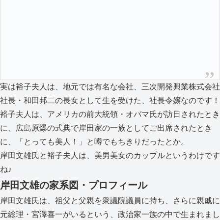
実は裕子夫人は、地元では有名な会社、三次開発興業株式会社
社長・和田邦二の長女として生を受けた、社長令嬢なのです！
裕子夫人は、アメリカの前大統領・オバマ氏が訪日されたとき
に、広島原爆の式典で岸田家の一族としてご出席されたとき
に、「とっても美人！」と噂でもちきりだったとか。
岸田文雄氏と裕子夫人は、美男美女のカップルというわけです
ね♪
岸田文雄の家系図・プロフィール
岸田文雄氏は、祖父と父親を衆議院議員に持ち、さらに親戚に
元総理・宮澤喜一がいるという、政治家一族の中で生まれまし