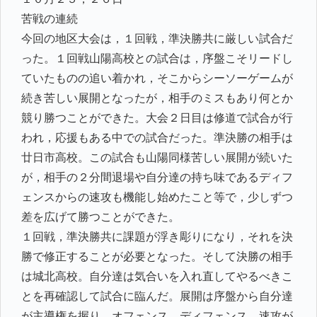
苦戦の連続
今回の地区大会は，１回戦，準決勝共に厳しい試合だ
った。１回戦山陽高校との試合は，序盤こそリードし
ていたものの追い着かれ，そこからシーソーゲームが
続き苦しい展開となったが，相手のミスもあり何とか
競り勝つことができた。大会２日目は修道で試合が行
われ，応援もある中での試合だった。準決勝の相手は
廿日市高校。この試合も山陽同様苦しい展開が続いた
が，相手の２分間退場や自分達の持ち味であるディフ
ェンスからの速攻も機能し始めたこと等で，少しずつ
差を広げて勝つことができた。
１回戦，準決勝共に課題が浮き彫りになり，それを決
勝で修正することが必要となった。そして決勝の相手
は城北高校。自分達は気合いを入れ直してやるべきこ
とを再確認して試合に臨んだ。展開は序盤から自分達
が主導権を握り，オフェンス，ディフェンス、速攻が