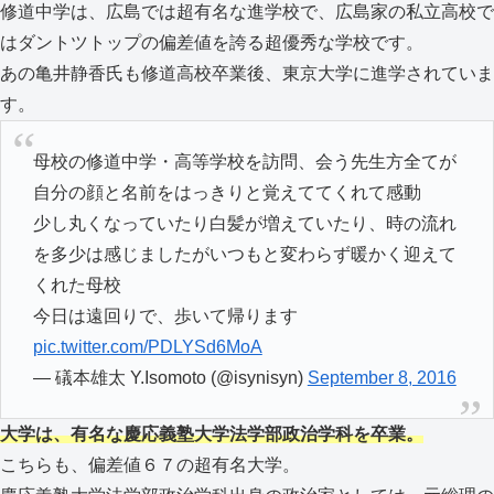
修道中学は、広島では超有名な進学校で、広島家の私立高校で
はダントツトップの偏差値を誇る超優秀な学校です。
あの亀井静香氏も修道高校卒業後、東京大学に進学されていま
す。
母校の修道中学・高等学校を訪問、会う先生方全てが
自分の顔と名前をはっきりと覚えててくれて感動
少し丸くなっていたり白髪が増えていたり、時の流れ
を多少は感じましたがいつもと変わらず暖かく迎えて
くれた母校
今日は遠回りで、歩いて帰ります
pic.twitter.com/PDLYSd6MoA
— 礒本雄太 Y.Isomoto (@isynisyn)
September 8, 2016
大学は、有名な慶応義塾大学法学部政治学科を卒業。
こちらも、偏差値６７の超有名大学。