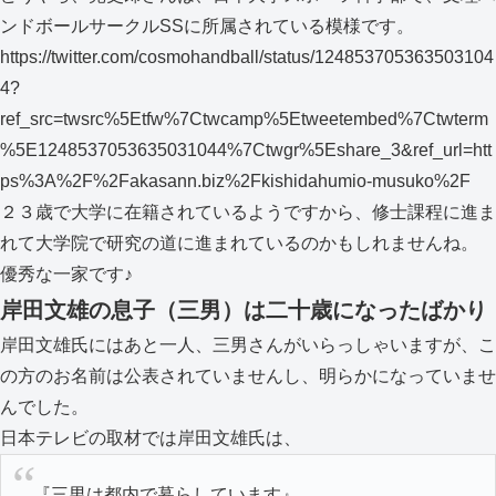
ンドボールサークルSSに所属されている模様です。
https://twitter.com/cosmohandball/status/124853705363503104
4?
ref_src=twsrc%5Etfw%7Ctwcamp%5Etweetembed%7Ctwterm
%5E1248537053635031044%7Ctwgr%5Eshare_3&ref_url=htt
ps%3A%2F%2Fakasann.biz%2Fkishidahumio-musuko%2F
２３歳で大学に在籍されているようですから、修士課程に進ま
れて大学院で研究の道に進まれているのかもしれませんね。
優秀な一家です♪
岸田文雄の息子（三男）は二十歳になったばかり
岸田文雄氏にはあと一人、三男さんがいらっしゃいますが、こ
の方のお名前は公表されていませんし、明らかになっていませ
んでした。
日本テレビの取材では岸田文雄氏は、
『三男は都内で暮らしています』