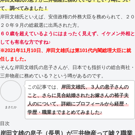
て、調べてみました！
岸田文雄氏といえば、安倍政権の外務大臣を務められて、２０
２０年９月の総裁選に出馬された方。
６０歳を超えているようにはまったく見えず、イケメン外相と
しても有名な方ですね♪
※2021年11月10日、岸田文雄氏は第101代内閣総理大臣に就
任しました。
そんな岸田文雄氏の息子さんが、日本でも指折りの総合商社・
三井物産に務めている？という噂があるのです。
この記事では、
岸田文雄氏、３人の息子さんの
こと、さらに見合結婚されたお嫁さんの裕子夫
人のについて、詳細にプロフィールから経歴・
まさたか
学歴・職業までまとめてみました♪
目次
岸田文雄の息子（長男）が三井物産って嘘？職業