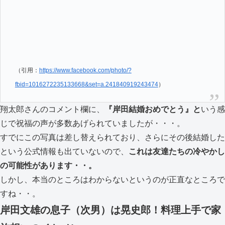
（引用：
https://www.facebook.com/photo/?
fbid=1016272235133668&set=a.241840919243474
）
翔太郎さんのコメント欄に、
『岸田結婚おめでとう』と
いう感
じで祝福の声が多数あげられていましたが・・・。
すでにこの写真は差し替えられており、さらにその後結婚した
という公式情報も出ていないので、
これは友達たちの冷やかし
の可能性があります・・。
しかし、本当のところはわからないというのが正直なところで
すね・・。
岸田文雄の息子（次男）は晃史郎！料理上手で家