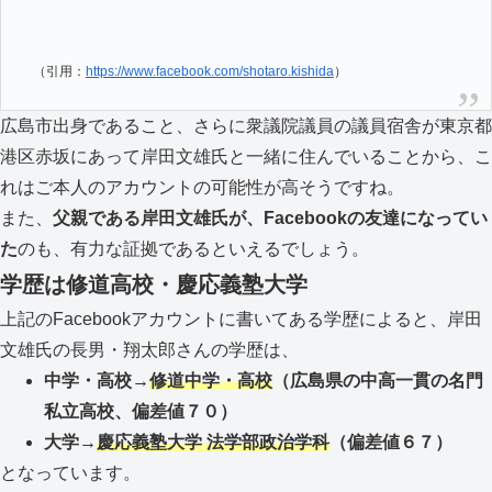
（引用：
https://www.facebook.com/shotaro.kishida
）
広島市出身であること、さらに衆議院議員の議員宿舎が東京都
港区赤坂にあって岸田文雄氏と一緒に住んでいることから、こ
れはご本人のアカウントの可能性が高そうですね。
また、
父親である岸田文雄氏が、Facebookの友達になってい
た
のも、有力な証拠であるといえるでしょう。
学歴は修道高校・慶応義塾大学
上記のFacebookアカウントに書いてある学歴によると、岸田
文雄氏の長男・翔太郎さんの学歴は、
中学・高校→
修道中学・高校
（広島県の中高一貫の名門
私立高校、偏差値７０）
大学→
慶応義塾大学 法学部政治学科
（偏差値６７）
となっています。