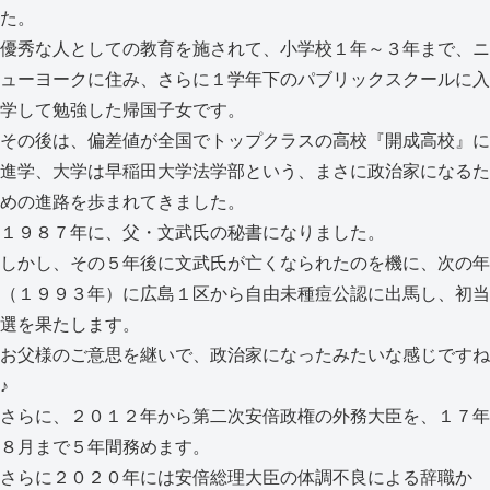
た。
優秀な人としての教育を施されて、小学校１年～３年まで、ニ
ューヨークに住み、さらに１学年下のパブリックスクールに入
学して勉強した帰国子女です。
その後は、偏差値が全国でトップクラスの高校『開成高校』に
進学、大学は早稲田大学法学部という、まさに政治家になるた
めの進路を歩まれてきました。
１９８７年に、父・文武氏の秘書になりました。
しかし、その５年後に文武氏が亡くなられたのを機に、次の年
（１９９３年）に広島１区から自由未種痘公認に出馬し、初当
選を果たします。
お父様のご意思を継いで、政治家になったみたいな感じですね
♪
さらに、２０１２年から第二次安倍政権の外務大臣を、１７年
８月まで５年間務めます。
さらに２０２０年には安倍総理大臣の体調不良による辞職か