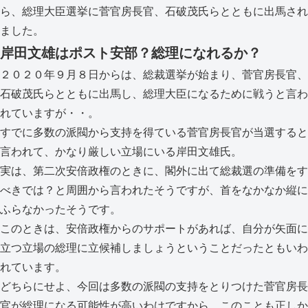
ら、総理大臣選挙に菅官房長官、石破茂氏らとともに出馬され
ました。
岸田文雄はポスト安部？総理になれるか？
２０２０年９月８日からは、総裁選挙が始まり、菅官房長官、
石破茂氏らとともに出馬し、総理大臣になるために戦うと言わ
れていますが・・。
すでに多数の派閥から支持を得ている菅官房長官が当選すると
言われて、かなり厳しい立場にいる岸田文雄氏。
実は、第二次安倍政権のときに、閣外に出て総裁選の準備をす
べきでは？と周囲から言われたそうですが、首をなかなか縦に
ふらなかったそうです。
このときは、安倍政権からのサポートがあれば、自分が矢面に
立つ立場の総理に立候補しましょうということだったともいわ
れています。
どちらにせよ、今回は多数の派閥の支持をとりつけた菅官房長
官が総理になる可能性が高いわけですから、このことも正しか