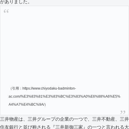
がありました。
（引用：https://www.chiyodaku-badminton-
ac.com/%E3%83%81%E3%83%BC%E3%83%A0%E6%88%A6%E5%
A4%A7%E4%BC%9A/）
三井物産は、三井グループの企業の一つで、三井不動産、三井
住友銀行と並び称される『三井新御三家』の一つと言われる大