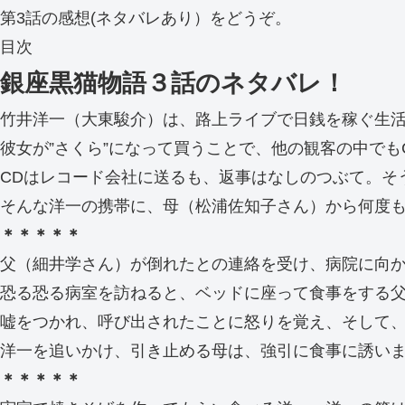
第3話の感想(ネタバレあり）をどうぞ。
目次
銀座黒猫物語３話のネタバレ！
竹井洋一（大東駿介）は、路上ライブで日銭を稼ぐ生活
彼女が”さくら”になって買うことで、他の観客の中でも
CDはレコード会社に送るも、返事はなしのつぶて。そ
そんな洋一の携帯に、母（松浦佐知子さん）から何度
＊＊＊＊＊
父（細井学さん）が倒れたとの連絡を受け、病院に向
恐る恐る病室を訪ねると、ベッドに座って食事をする父
嘘をつかれ、呼び出されたことに怒りを覚え、そして
洋一を追いかけ、引き止める母は、強引に食事に誘い
＊＊＊＊＊