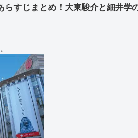
あらすじまとめ！大東駿介と細井学
す。