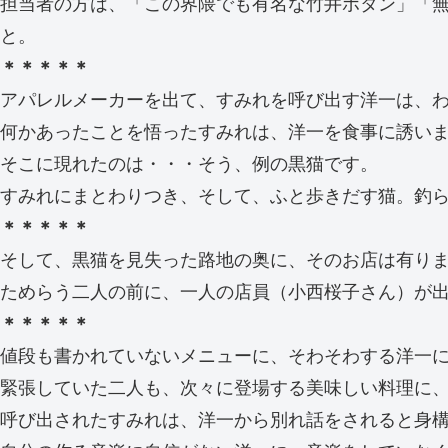
担当者の方は、「この界隈でも有名な竹井ボタン」「
と。
＊＊＊＊＊
アパレルメーカーを出て、すみれを呼び出す洋一は、
何かあったことを悟ったすみれは、洋一を食事に誘い
そこに現れたのは・・・そう、例の黒猫です。
すみれにまとわりつき、そして、ふと歩きだす猫。釣
＊＊＊＊＊
そして、黒猫を見失った路地の奥に、そのお店は有り
ためらう二人の前に、一人の店員（小西桜子さん）が
＊＊＊＊＊
値段も書かれていないメニューに、そわそわする洋一
緊張していた二人も、次々に登場する美味しい料理に
呼び出されたすみれは、洋一から別れ話をされると身構