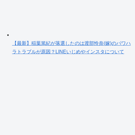
【最新】稲葉篤紀が落選したのは渡部怜奈(嫁)のパワハ
ラトラブルが原因？LINEいじめやインスタについて