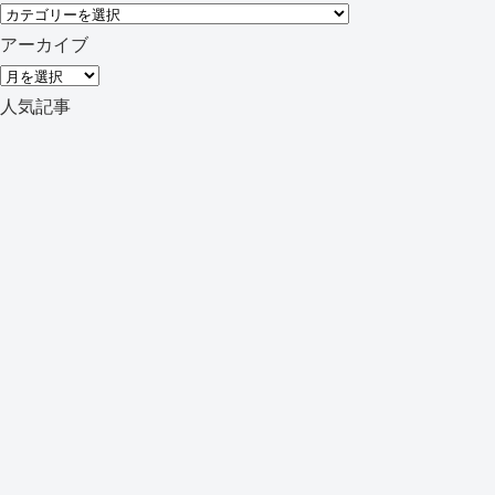
カ
テ
アーカイブ
ゴ
ア
リ
ー
人気記事
ー
カ
イ
ブ