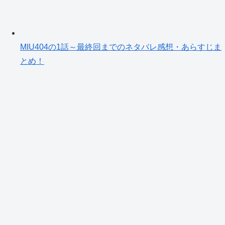
MIU404の1話～最終回までのネタバレ感想・あらすじま
とめ！