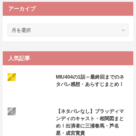
リ
ー
アーカイブ
ア
ー
カ
イ
ブ
人気記事
MIU404の1話～最終回までのネ
タバレ感想・あらすじまとめ！
【ネタバレなし】ブラッディマ
ンディのキャスト・相関図まと
め！出演者に三浦春馬・芦名
星・成宮寛貴