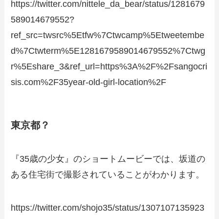
https://twitter.com/nittele_da_bear/status/1281679
589014679552?
ref_src=twsrc%5Etfw%7Ctwcamp%5Etweetembe
d%7Ctwterm%5E1281679589014679552%7Ctwg
r%5Eshare_3&ref_url=https%3A%2F%2Fsangocri
sis.com%2F35year-old-girl-location%2F
東京都？
『35歳の少女』のショートムービーでは、坂道の
ある住宅街で撮影されていることがわかります。
https://twitter.com/shojo35/status/1307107135923