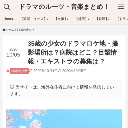
ドラマのルーツ・音楽まとめ！
Home
【芸能ニュース】
【女優】
【俳優】
【映画】
【ドラ
ホーム
35歳の少女
35歳の少女のドラマロケ地・撮
2020
影場所は？病院はどこ？目撃情
10/05
報・エキストラの募集は？
2020年10月4日
2020年10月5日
35歳の少女
当サイトは、海外在住者に向けて情報を発信してい
ます。