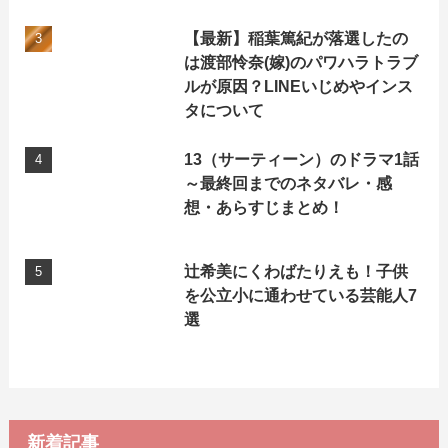
【最新】稲葉篤紀が落選したの
は渡部怜奈(嫁)のパワハラトラブ
ルが原因？LINEいじめやインス
タについて
13（サーティーン）のドラマ1話
～最終回までのネタバレ・感
想・あらすじまとめ！
辻希美にくわばたりえも！子供
を公立小に通わせている芸能人7
選
新着記事