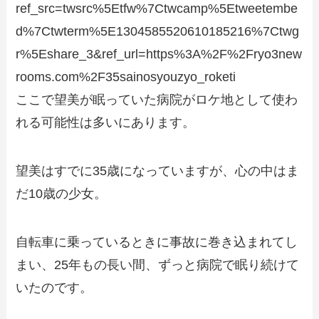
ref_src=twsrc%5Etfw%7Ctwcamp%5Etweetembe
d%7Ctwterm%5E1304585520610185216%7Ctwg
r%5Eshare_3&ref_url=https%3A%2F%2Fryo3new
rooms.com%2F35sainosyouzyo_roketi
ここで望美が眠っていた病院がロケ地として使わ
れる可能性は多いにあります。
望美はすでに35歳になっていますが、心の中はま
だ10歳の少女。
自転車に乗っているときに事故に巻き込まれてし
まい、25年もの長い間、ずっと病院で眠り続けて
いたのです。