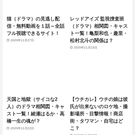
猫（ドラマ）の見逃し配
レッドアイズ 監視捜査班
信・無料動画を１話～全話
（ドラマ）相関図・キャス
フル視聴できるサイト！
ト一覧！亀梨和也・趣里・
松村北斗の関係は？
2020年11月27日
2020年11月23日
天国と地獄（サイコな2
【ウチカレ】ウチの娘は彼
人）のドラマ相関図・キャ
氏が出来ないのロケ地・撮
スト一覧！綾瀬はるか・高
影場所・目撃情報！商店
橋一生の魂が？
街・タワマン・自宅はど
こ？
2020年11月22日