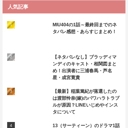
ブ
人気記事
MIU404の1話～最終回までのネ
タバレ感想・あらすじまとめ！
【ネタバレなし】ブラッディマ
ンディのキャスト・相関図まと
め！出演者に三浦春馬・芦名
星・成宮寛貴
【最新】稲葉篤紀が落選したの
は渡部怜奈(嫁)のパワハラトラブ
ルが原因？LINEいじめやインス
タについて
13（サーティーン）のドラマ1話