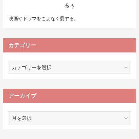
るぅ
映画やドラマをこよなく愛する。
カテゴリー
カ
テ
ゴ
リ
ー
アーカイブ
ア
ー
カ
イ