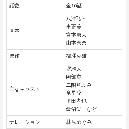
話数
全10話
八津弘幸
李正美
脚本
宮本勇人
山本奈奈
原作
福澤克雄
堺雅人
阿部寛
二階堂ふみ
主なキャスト
竜星涼
迫田孝也
飯沼愛 など
ナレーション
林原めぐみ