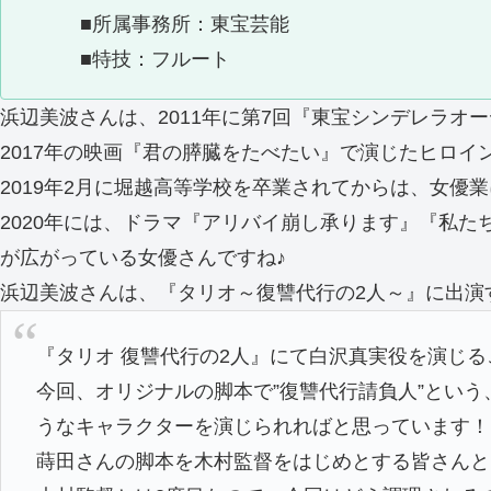
■所属事務所：東宝芸能
■特技：フルート
浜辺美波さんは、2011年に第7回『東宝シンデレラ
2017年の映画『君の膵臓をたべたい』で演じたヒロ
2019年2月に堀越高等学校を卒業されてからは、女優
2020年には、ドラマ『アリバイ崩し承ります』『私
が広がっている女優さんですね♪
浜辺美波さんは、『タリオ～復讐代行の2人～』に出演
『タリオ 復讐代行の2人』にて白沢真実役を演じ
今回、オリジナルの脚本で”復讐代行請負人”とい
うなキャラクターを演じられればと思っています！
蒔田さんの脚本を木村監督をはじめとする皆さんと