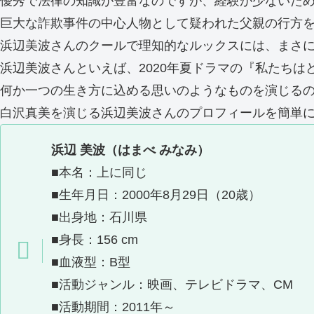
優秀で法律の知識が豊富なのですが、経験が少ないた
巨大な詐欺事件の中心人物として疑われた父親の行方
浜辺美波さんのクールで理知的なルックスには、まさ
浜辺美波さんといえば、2020年夏ドラマの『私たち
何か一つの生き方に込める思いのようなものを演じるの
白沢真美を演じる浜辺美波さんのプロフィールを簡単
浜辺 美波（はまべ みなみ）
■本名：上に同じ
■生年月日：2000年8月29日（20歳）
■出身地：石川県
■身長：156 cm
■血液型：B型
■活動ジャンル：映画、テレビドラマ、CM
■活動期間：2011年～