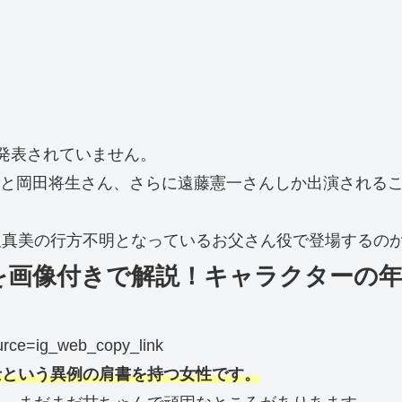
発表されていません。
さんと岡田将生さん、さらに遠藤憲一さんしか出演される
！
沢真美の行方不明となっているお父さん役で登場するの
を画像付きで解説！キャラクターの
rce=ig_web_copy_link
士という異例の肩書を持つ女性です。