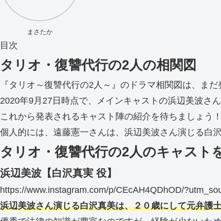
まさたか
目次
タリオ・復讐代行の2人の相関図
『タリオ～復讐代行の2人～』のドラマ相関図は、まだ
2020年9月27日時点で、メインキャストの浜辺美波
これから発表されるキャスト陣の紹介を待ちましょう
個人的には、遠藤憲一さんは、浜辺美波さん演じる白
タリオ・復讐代行の2人のキャスト
浜辺美波【白沢真実 役】
https://www.instagram.com/p/CEcAH4QDhOD/?utm_sou
浜辺美波さん演じる白沢真美は、２０歳にして元弁護