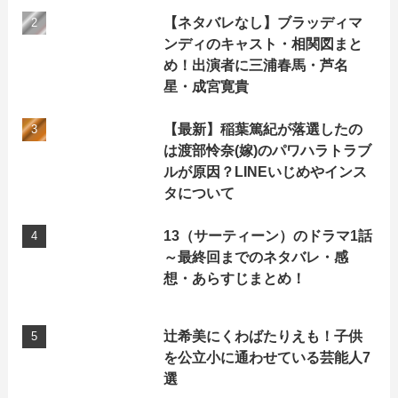
【ネタバレなし】ブラッディマ
ンディのキャスト・相関図まと
め！出演者に三浦春馬・芦名
星・成宮寛貴
【最新】稲葉篤紀が落選したの
は渡部怜奈(嫁)のパワハラトラブ
ルが原因？LINEいじめやインス
タについて
13（サーティーン）のドラマ1話
～最終回までのネタバレ・感
想・あらすじまとめ！
辻希美にくわばたりえも！子供
を公立小に通わせている芸能人7
選