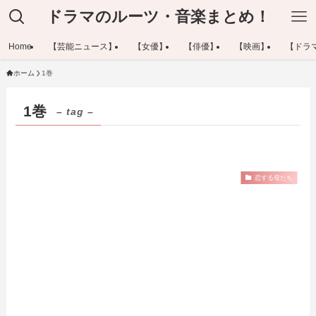
ドラマのルーツ・音楽まとめ！
Home
【芸能ニュース】
【女優】
【俳優】
【映画】
【ドラ
ホーム
1巻
1巻
– tag –
恋する母たち