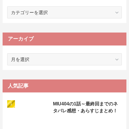
カ
テ
ゴ
リ
ー
アーカイブ
ア
ー
カ
イ
ブ
人気記事
MIU404の1話～最終回までのネ
タバレ感想・あらすじまとめ！