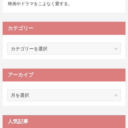
映画やドラマをこよなく愛する。
カテゴリー
カ
テ
ゴ
リ
ー
アーカイブ
ア
ー
カ
イ
ブ
人気記事