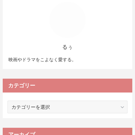
るぅ
映画やドラマをこよなく愛する。
カテゴリー
カ
テ
ゴ
リ
ー
アーカイブ