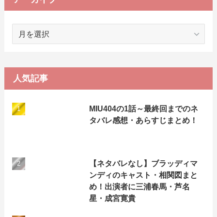
ア
ー
カ
イ
ブ
人気記事
MIU404の1話～最終回までのネ
タバレ感想・あらすじまとめ！
【ネタバレなし】ブラッディマ
ンディのキャスト・相関図まと
め！出演者に三浦春馬・芦名
星・成宮寛貴