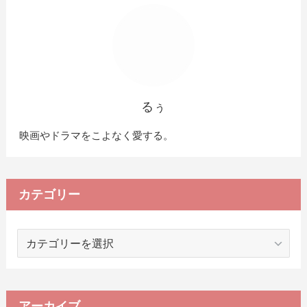
るぅ
映画やドラマをこよなく愛する。
カテゴリー
カ
テ
ゴ
リ
ー
アーカイブ