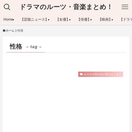
ドラマのルーツ・音楽まとめ！
Home
【芸能ニュース】
【女優】
【俳優】
【映画】
【ドラ
ホーム
性格
性格
– tag –
おカネの切れ目が恋のはじまり