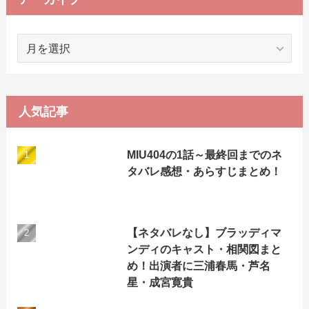
ア
ー
カ
イ
ブ
人気記事
MIU404の1話～最終回までのネ
タバレ感想・あらすじまとめ！
【ネタバレなし】ブラッディマ
ンディのキャスト・相関図まと
め！出演者に三浦春馬・芦名
星・成宮寛貴