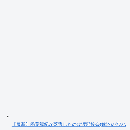
【最新】稲葉篤紀が落選したのは渡部怜奈(嫁)のパワハ