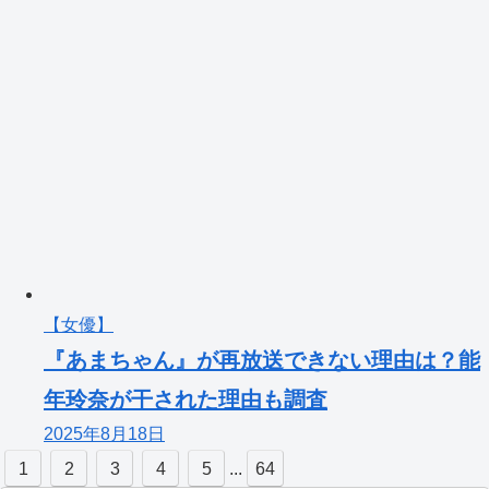
【女優】
『あまちゃん』が再放送できない理由は？能
年玲奈が干された理由も調査
2025年8月18日
1
2
3
4
5
...
64