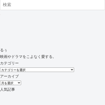
るぅ
映画やドラマをこよなく愛する。
カテゴリー
カ
テ
アーカイブ
ゴ
ア
リ
ー
人気記事
ー
カ
イ