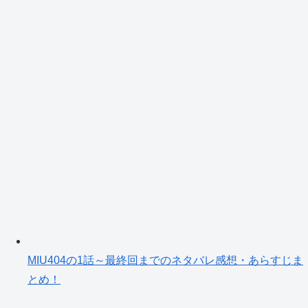
ブ
MIU404の1話～最終回までのネタバレ感想・あらすじま
とめ！