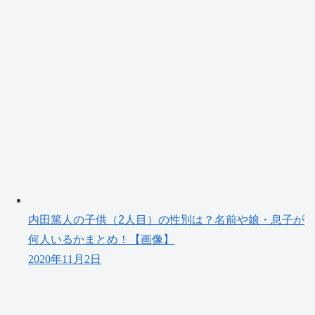
内田篤人の子供（2人目）の性別は？名前や娘・息子が
何人いるかまとめ！【画像】
2020年11月2日