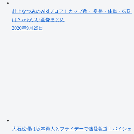
村上なつみのwikiプロフ！カップ数・ 身長・体重・彼氏
は？かわいい画像まとめ
2020年9月29日
大石絵理は坂本勇人とフライデーで熱愛報道！バイシェ