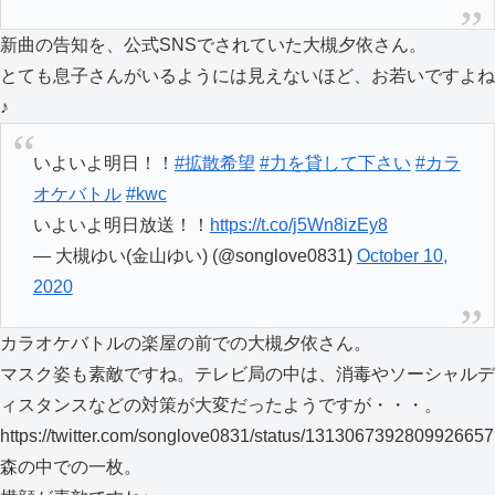
新曲の告知を、公式SNSでされていた大槻夕依さん。
とても息子さんがいるようには見えないほど、お若いですよね
♪
いよいよ明日！！
#拡散希望
#力を貸して下さい
#カラ
オケバトル
#kwc
いよいよ明日放送！！
https://t.co/j5Wn8izEy8
— 大槻ゆい(金山ゆい) (@songlove0831)
October 10,
2020
カラオケバトルの楽屋の前での大槻夕依さん。
マスク姿も素敵ですね。テレビ局の中は、消毒やソーシャルデ
ィスタンスなどの対策が大変だったようですが・・・。
https://twitter.com/songlove0831/status/1313067392809926657
森の中での一枚。