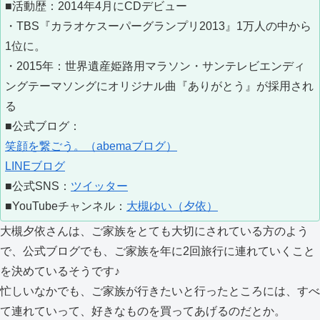
■活動歴：2014年4月にCDデビュー
・TBS『カラオケスーパーグランプリ2013』1万人の中から
1位に。
・2015年：世界遺産姫路用マラソン・サンテレビエンディ
ングテーマソングにオリジナル曲『ありがとう』が採用され
る
■公式ブログ：
笑顔を繋ごう。（abemaブログ）
LINEブログ
■公式SNS：
ツイッター
■YouTubeチャンネル：
大槻ゆい（夕依）
大槻夕依さんは、ご家族をとても大切にされている方のよう
で、公式ブログでも、ご家族を年に2回旅行に連れていくこと
を決めているそうです♪
忙しいなかでも、ご家族が行きたいと行ったところには、すべ
て連れていって、好きなものを買ってあげるのだとか。