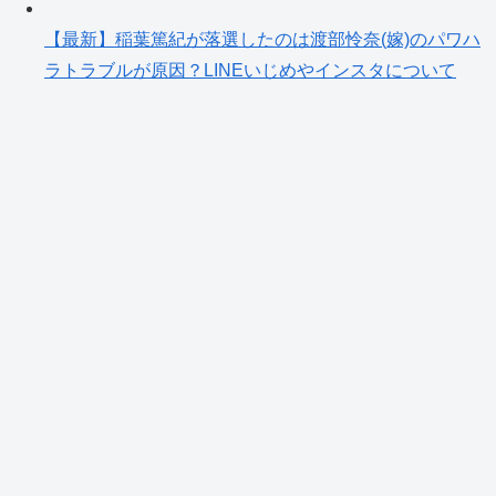
【最新】稲葉篤紀が落選したのは渡部怜奈(嫁)のパワハ
ラトラブルが原因？LINEいじめやインスタについて