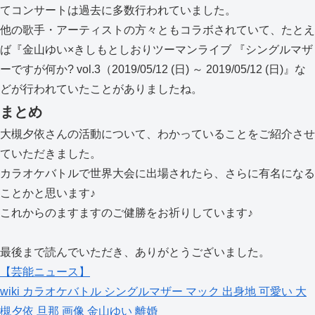
てコンサートは過去に多数行われていました。
他の歌手・アーティストの方々ともコラボされていて、たとえ
ば『金山ゆい×きしもとしおりツーマンライブ 『シングルマザ
ーですが何か? vol.3（2019/05/12 (日) ～ 2019/05/12 (日)』な
どが行われていたことがありましたね。
まとめ
大槻夕依さんの活動について、わかっていることをご紹介させ
ていただきました。
カラオケバトルで世界大会に出場されたら、さらに有名になる
ことかと思います♪
これからのますますのご健勝をお祈りしています♪
最後まで読んでいただき、ありがとうございました。
【芸能ニュース】
wiki
カラオケバトル
シングルマザー
マック
出身地
可愛い
大
槻夕依
旦那
画像
金山ゆい
離婚