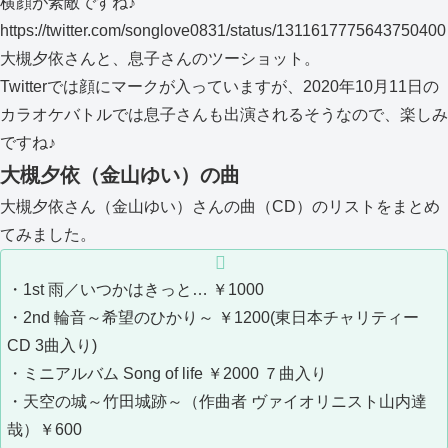
横顔が素敵ですね♪
https://twitter.com/songlove0831/status/1311617775643750400
大槻夕依さんと、息子さんのツーショット。
Twitterでは顔にマークが入っていますが、2020年10月11日の
カラオケバトルでは息子さんも出演されるそうなので、楽しみ
ですね♪
大槻夕依（金山ゆい）の曲
大槻夕依さん（金山ゆい）さんの曲（CD）のリストをまとめ
てみました。
・1st 雨／いつかはきっと… ￥1000
・2nd 輪音～希望のひかり～ ￥1200(東日本チャリティー
CD 3曲入り)
・ミニアルバム Song of life ￥2000 ７曲入り
・天空の城～竹田城跡～（作曲者 ヴァイオリニスト山内達
哉）￥600