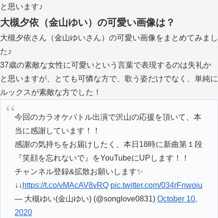
と思います♪
大槻夕依（金山ゆい）の可愛い画像は？
大槻夕依さん（金山ゆいさん）の可愛い画像をまとめてみまし
た♪
37歳の素敵な女性に可愛いという言葉で表現するのは失礼か
と思いますが、とても可憐な方で、歌う姿だけでなく、単純に
ルックスが素敵な方でした！
今回のカラオケバトル出演で沢山の応援を頂いて、本
当に感謝しています！！
感謝の気持ちをお届けしたく、本日18時に新曲第１段
『笑顔を忘れないで』をYouTubeにUPします！！
チャンネル登録&拡散お願いします✨
↓↓
https://t.co/vMAcAV8vRQ
pic.twitter.com/034rFnwoiu
— 大槻ゆい(金山ゆい) (@songlove0831)
October 10,
2020