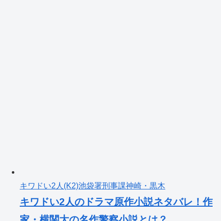
キワドい2人(K2)池袋署刑事課神崎・黒木
キワドい2人のドラマ原作小説ネタバレ！作
家・横関大の名作警察小説とは？