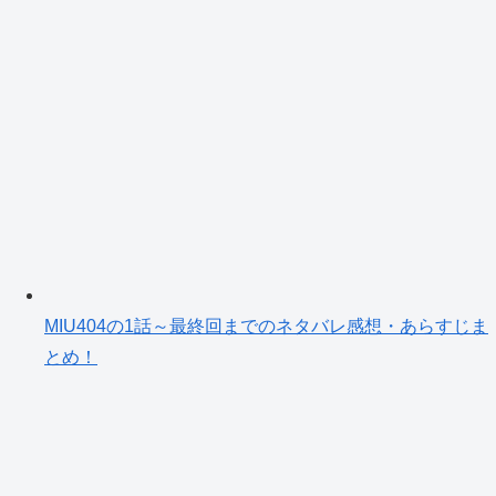
MIU404の1話～最終回までのネタバレ感想・あらすじま
とめ！