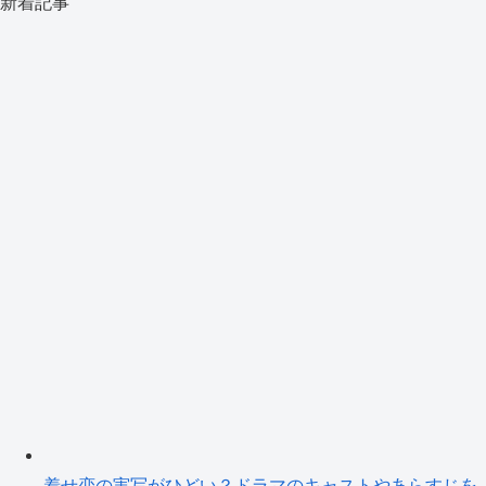
新着記事
着せ恋の実写がひどい？ドラマのキャストやあらすじを