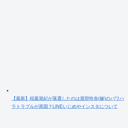
【最新】稲葉篤紀が落選したのは渡部怜奈(嫁)のパワハ
ラトラブルが原因？LINEいじめやインスタについて