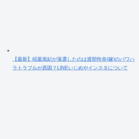
【最新】稲葉篤紀が落選したのは渡部怜奈(嫁)のパワハ
ラトラブルが原因？LINEいじめやインスタについて