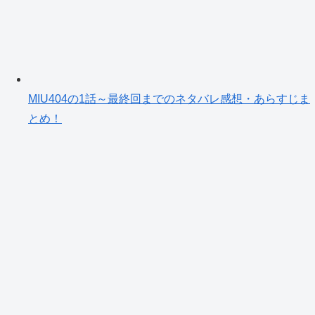
MIU404の1話～最終回までのネタバレ感想・あらすじま
とめ！