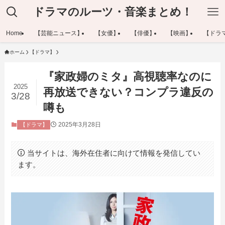
ドラマのルーツ・音楽まとめ！
Home
【芸能ニュース】
【女優】
【俳優】
【映画】
【ドラ
ホーム
【ドラマ】
『家政婦のミタ』高視聴率なのに
2025
再放送できない？コンプラ違反の
3/28
噂も
2025年3月28日
【ドラマ】
当サイトは、海外在住者に向けて情報を発信してい
ます。