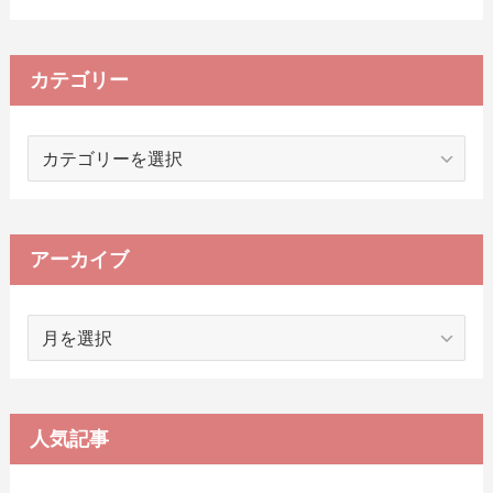
カテゴリー
カ
テ
ゴ
リ
ー
アーカイブ
ア
ー
カ
イ
ブ
人気記事