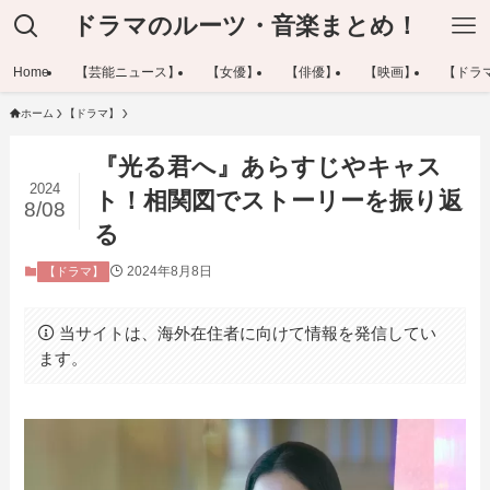
ドラマのルーツ・音楽まとめ！
Home
【芸能ニュース】
【女優】
【俳優】
【映画】
【ドラ
ホーム
【ドラマ】
『光る君へ』あらすじやキャス
2024
ト！相関図でストーリーを振り返
8/08
る
2024年8月8日
【ドラマ】
当サイトは、海外在住者に向けて情報を発信してい
ます。