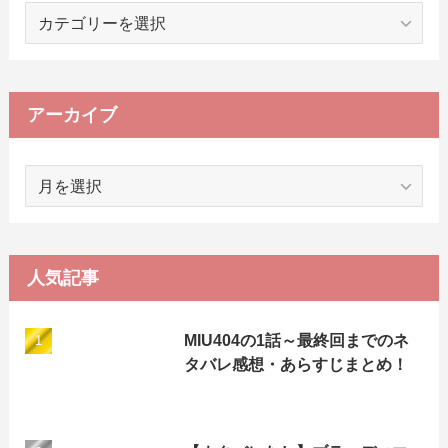
カ
テ
ゴ
リ
ー
アーカイブ
ア
ー
カ
イ
ブ
人気記事
MIU404の1話～最終回までのネ
タバレ感想・あらすじまとめ！