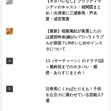
【ネタバレなし】ブラッディマ
ンディのキャスト・相関図まと
め！出演者に三浦春馬・芦名
星・成宮寛貴
【最新】稲葉篤紀が落選したの
は渡部怜奈(嫁)のパワハラトラブ
ルが原因？LINEいじめやインス
タについて
13（サーティーン）のドラマ1話
～最終回までのネタバレ・感
想・あらすじまとめ！
辻希美にくわばたりえも！子供
を公立小に通わせている芸能人7
選