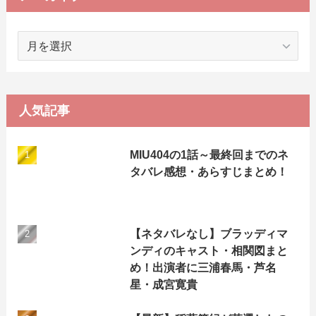
ア
ー
カ
イ
ブ
人気記事
MIU404の1話～最終回までのネ
タバレ感想・あらすじまとめ！
【ネタバレなし】ブラッディマ
ンディのキャスト・相関図まと
め！出演者に三浦春馬・芦名
星・成宮寛貴