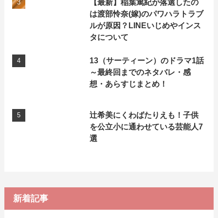
【最新】稲葉篤紀が落選したの
は渡部怜奈(嫁)のパワハラトラブ
ルが原因？LINEいじめやインス
タについて
13（サーティーン）のドラマ1話
～最終回までのネタバレ・感
想・あらすじまとめ！
辻希美にくわばたりえも！子供
を公立小に通わせている芸能人7
選
新着記事