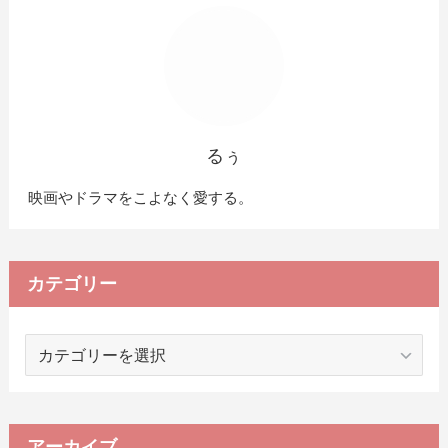
るぅ
映画やドラマをこよなく愛する。
カテゴリー
カ
テ
ゴ
リ
ー
アーカイブ