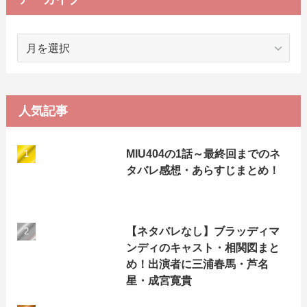
ア
ー
カ
イ
ブ
人気記事
MIU404の1話～最終回までのネ
タバレ感想・あらすじまとめ！
【ネタバレなし】ブラッディマ
ンディのキャスト・相関図まと
め！出演者に三浦春馬・芦名
星・成宮寛貴