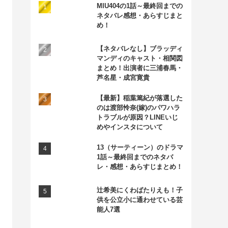
MIU404の1話～最終回までの
ネタバレ感想・あらすじまと
め！
【ネタバレなし】ブラッディ
マンディのキャスト・相関図
まとめ！出演者に三浦春馬・
芦名星・成宮寛貴
【最新】稲葉篤紀が落選した
のは渡部怜奈(嫁)のパワハラ
トラブルが原因？LINEいじ
めやインスタについて
13（サーティーン）のドラマ
1話～最終回までのネタバ
レ・感想・あらすじまとめ！
辻希美にくわばたりえも！子
供を公立小に通わせている芸
能人7選