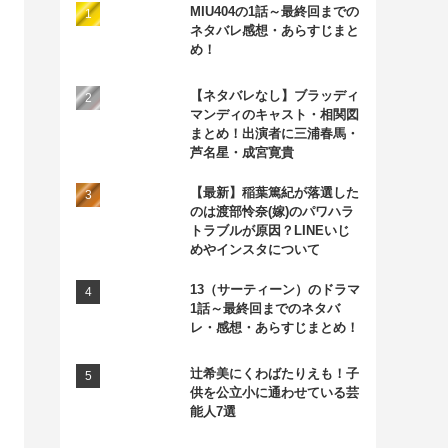
MIU404の1話～最終回までの
ネタバレ感想・あらすじまと
め！
【ネタバレなし】ブラッディ
マンディのキャスト・相関図
まとめ！出演者に三浦春馬・
芦名星・成宮寛貴
【最新】稲葉篤紀が落選した
のは渡部怜奈(嫁)のパワハラ
トラブルが原因？LINEいじ
めやインスタについて
13（サーティーン）のドラマ
1話～最終回までのネタバ
レ・感想・あらすじまとめ！
辻希美にくわばたりえも！子
供を公立小に通わせている芸
能人7選