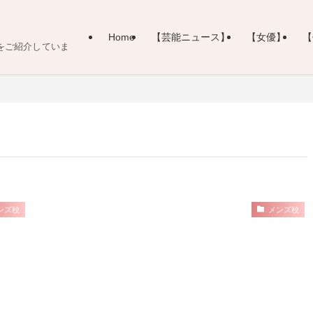
Home
【芸能ニュース】
【女優】
【
をご紹介していま
ンズ校
メンズ校