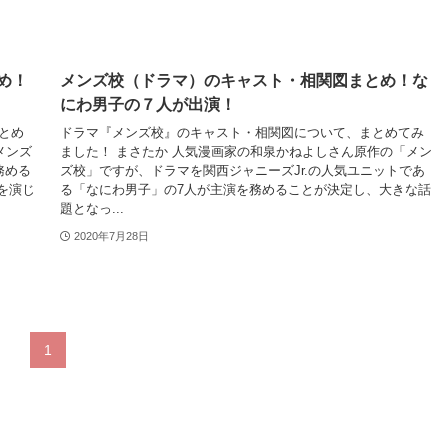
め！
メンズ校（ドラマ）のキャスト・相関図まとめ！な
にわ男子の７人が出演！
とめ
ドラマ『メンズ校』のキャスト・相関図について、まとめてみ
メンズ
ました！ まさたか 人気漫画家の和泉かねよしさん原作の「メン
務める
ズ校」ですが、ドラマを関西ジャニーズJr.の人気ユニットであ
を演じ
る「なにわ男子」の7人が主演を務めることが決定し、大きな話
題となっ...
2020年7月28日
1