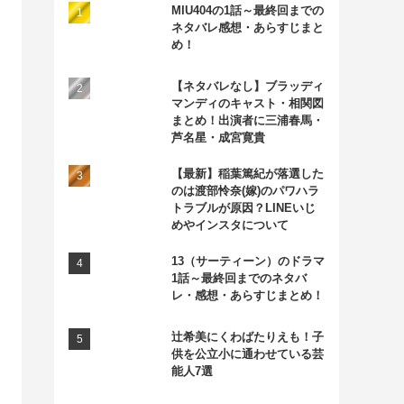
MIU404の1話～最終回までの
ネタバレ感想・あらすじまと
め！
【ネタバレなし】ブラッディ
マンディのキャスト・相関図
まとめ！出演者に三浦春馬・
芦名星・成宮寛貴
【最新】稲葉篤紀が落選した
のは渡部怜奈(嫁)のパワハラ
トラブルが原因？LINEいじ
めやインスタについて
13（サーティーン）のドラマ
1話～最終回までのネタバ
レ・感想・あらすじまとめ！
辻希美にくわばたりえも！子
供を公立小に通わせている芸
能人7選